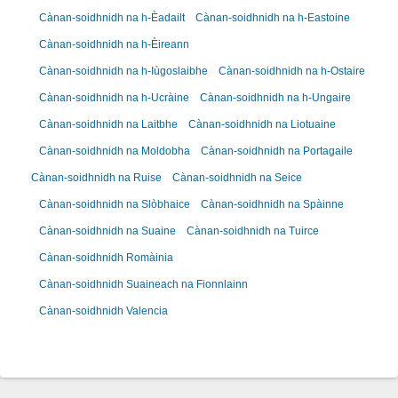
Cànan-soidhnidh na h-Èadailt
Cànan-soidhnidh na h-Eastoine
Cànan-soidhnidh na h-Èireann
Cànan-soidhnidh na h-Iùgoslaibhe
Cànan-soidhnidh na h-Ostaire
Cànan-soidhnidh na h-Ucràine
Cànan-soidhnidh na h-Ungaire
Cànan-soidhnidh na Laitbhe
Cànan-soidhnidh na Liotuaine
Cànan-soidhnidh na Moldobha
Cànan-soidhnidh na Portagaile
Cànan-soidhnidh na Ruise
Cànan-soidhnidh na Seice
Cànan-soidhnidh na Slòbhaice
Cànan-soidhnidh na Spàinne
Cànan-soidhnidh na Suaine
Cànan-soidhnidh na Tuirce
Cànan-soidhnidh Romàinia
Cànan-soidhnidh Suaineach na Fionnlainn
Cànan-soidhnidh Valencia