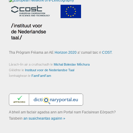
Tha Prògram Frèama an AE
Horizon 2020
a' cumail taic ri
COST
.
Làrach-lìn air a cruthachadh le
Michal Boleslav Měchura
Glèidhte le
Instituut voor de Nederlandse Taal
Ìomhaighean le
FamFamFam
A bheil am faclair agadsa ann am Portal nam Faclairean Eòrpach?
Taisbein
an suaicheantas againn »