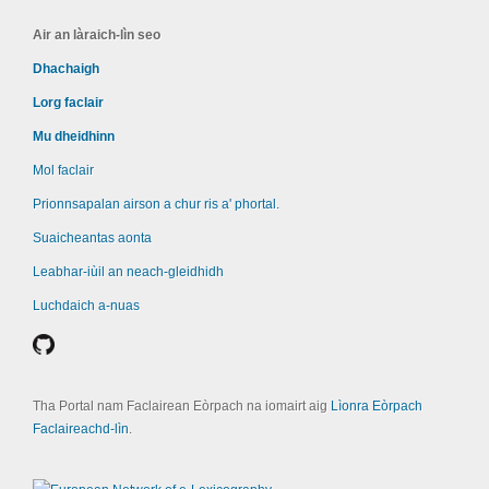
Air an làraich-lìn seo
Dhachaigh
Lorg faclair
Mu dheidhinn
Mol faclair
Prionnsapalan airson a chur ris a' phortal.
Suaicheantas aonta
Leabhar-iùil an neach-gleidhidh
Luchdaich a-nuas
Tha Portal nam Faclairean Eòrpach na iomairt aig
Lìonra Eòrpach
Faclaireachd-lìn
.