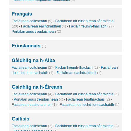
Frangais
Faclairean coitcheann
(9)
·
Faclairean air cuspairean sònraichte
(20)
·
Faclairean eachdraidheil
(4)
·
Faclair freumh-fhaclach
(2)
·
Portalan agus treudaichean
(2)
Frìoslannais
(1)
Gàidhlig na h-Alba
Faclairean coitcheann
(2)
·
Faclair freumh-fhaclach
(1)
·
Faclairean
do luchd-ionnsachaidh
(1)
·
Faclairean eachdraidheil
(1)
Gàidhlig na h-Èireann
Faclairean coitcheann
(4)
·
Faclairean air cuspairean sònraichte
(6)
·
Portalan agus treudaichean
(4)
·
Faclairean briathrachais
(2)
·
Faclairean eachdraidheil
(1)
·
Faclairean do luchd-ionnsachaidh
(1)
Gailìsis
Faclairean coitcheann
(2)
·
Faclairean air cuspairean sònraichte
(2)