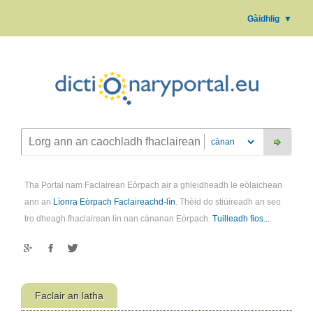
Gàidhlig
▼
Tha Portal nam Faclairean Eòrpach air a ghleidheadh le eòlaichean
ann an
Lìonra Eòrpach Faclaireachd-lìn
. Thèid do stiùireadh an seo
tro dheagh fhaclairean lìn nan cànanan Eòrpach.
Tuilleadh fios...
Faclair an latha