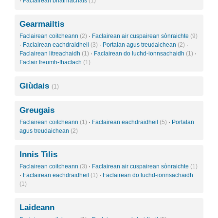
·
Faclairean briathrachais
(1)
Gearmailtis
Faclairean coitcheann
(2)
·
Faclairean air cuspairean sònraichte
(9)
·
Faclairean eachdraidheil
(3)
·
Portalan agus treudaichean
(2)
·
Faclairean litreachaidh
(1)
·
Faclairean do luchd-ionnsachaidh
(1)
·
Faclair freumh-fhaclach
(1)
Giùdais
(1)
Greugais
Faclairean coitcheann
(1)
·
Faclairean eachdraidheil
(5)
·
Portalan
agus treudaichean
(2)
Innis Tìlis
Faclairean coitcheann
(3)
·
Faclairean air cuspairean sònraichte
(1)
·
Faclairean eachdraidheil
(1)
·
Faclairean do luchd-ionnsachaidh
(1)
Laideann