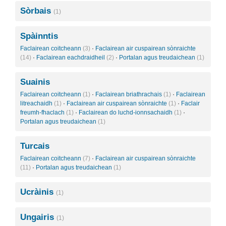
Sòrbais
(1)
Spàinntis
Faclairean coitcheann
(3)
·
Faclairean air cuspairean sònraichte
(14)
·
Faclairean eachdraidheil
(2)
·
Portalan agus treudaichean
(1)
Suainis
Faclairean coitcheann
(1)
·
Faclairean briathrachais
(1)
·
Faclairean
litreachaidh
(1)
·
Faclairean air cuspairean sònraichte
(1)
·
Faclair
freumh-fhaclach
(1)
·
Faclairean do luchd-ionnsachaidh
(1)
·
Portalan agus treudaichean
(1)
Turcais
Faclairean coitcheann
(7)
·
Faclairean air cuspairean sònraichte
(11)
·
Portalan agus treudaichean
(1)
Ucràinis
(1)
Ungairis
(1)