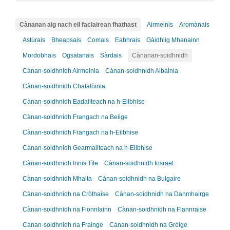
Cànanan aig nach eil faclairean fhathast
Airmeinis
Aromànais
Astùrais
Bheapsais
Comais
Eabhrais
Gàidhlig Mhanainn
Mordobhais
Ogsatanais
Sàrdais
Cànanan-soidhnidh
Cànan-soidhnidh Airmeinia
Cànan-soidhnidh Albàinia
Cànan-soidhnidh Chatalòinia
Cànan-soidhnidh Eadailteach na h-Eilbhise
Cànan-soidhnidh Frangach na Beilge
Cànan-soidhnidh Frangach na h-Eilbhise
Cànan-soidhnidh Gearmailteach na h-Eilbhise
Cànan-soidhnidh Innis Tìle
Cànan-soidhnidh Iosrael
Cànan-soidhnidh Mhalta
Cànan-soidhnidh na Bulgaire
Cànan-soidhnidh na Cròthaise
Cànan-soidhnidh na Danmhairge
Cànan-soidhnidh na Fionnlainn
Cànan-soidhnidh na Flannraise
Cànan-soidhnidh na Frainge
Cànan-soidhnidh na Grèige