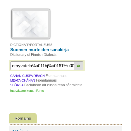
DICTIONARYPORTAL.EU/36
Suomen murteiden sanakirja
Dictionary of Finnish Dialects
Fionnlannais
CÀNAN CUSPAIREACH
Fionnlannais
MEATA-CHÀNAN
Faclairean air cuspairean sònraichte
SEÒRSA
http://kaino.kotus.fi/sms
Romains