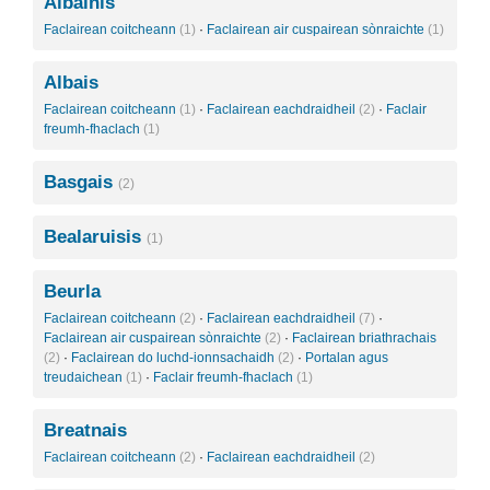
Albàinis
Faclairean coitcheann
(1)
·
Faclairean air cuspairean sònraichte
(1)
Albais
Faclairean coitcheann
(1)
·
Faclairean eachdraidheil
(2)
·
Faclair
freumh-fhaclach
(1)
Basgais
(2)
Bealaruisis
(1)
Beurla
Faclairean coitcheann
(2)
·
Faclairean eachdraidheil
(7)
·
Faclairean air cuspairean sònraichte
(2)
·
Faclairean briathrachais
(2)
·
Faclairean do luchd-ionnsachaidh
(2)
·
Portalan agus
treudaichean
(1)
·
Faclair freumh-fhaclach
(1)
Breatnais
Faclairean coitcheann
(2)
·
Faclairean eachdraidheil
(2)