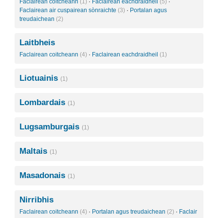
Faclairean coitcheann
(1)
·
Faclairean eachdraidheil
(5)
·
Faclairean air cuspairean sònraichte
(3)
·
Portalan agus
treudaichean
(2)
Laitbheis
Faclairean coitcheann
(4)
·
Faclairean eachdraidheil
(1)
Liotuainis
(1)
Lombardais
(1)
Lugsamburgais
(1)
Maltais
(1)
Masadonais
(1)
Nirribhis
Faclairean coitcheann
(4)
·
Portalan agus treudaichean
(2)
·
Faclair