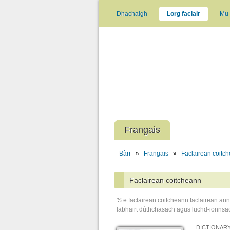
Dhachaigh
Lorg faclair
Mu 
Frangais
Bàrr
»
Frangais
»
Faclairean coitc
Faclairean coitcheann
'S e faclairean coitcheann faclairean an
labhairt dùthchasach agus luchd-ionnsac
DICTIONARY