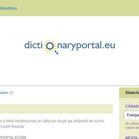
dheidhinn
heann
(9)
Sìolach
CÀNAN
ns a bheil briathrachas an latha an-diugh ga chlàradh do luchd-
An cànan
haidh fileanta.
cànan an 
PORTAL.EU/390
MEATA