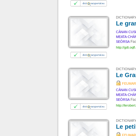
DICTIONARY
Le gra
CÀNAN CUS
MEATA-CHÀ
Fac
SEÒRSA
http://gdt.oql
DICTIONARY
Le Gra
FEUMAR
CÀNAN CUS
MEATA-CHÀ
Fac
SEÒRSA
http://lerobe
DICTIONARY
Le peti
FEUMAR