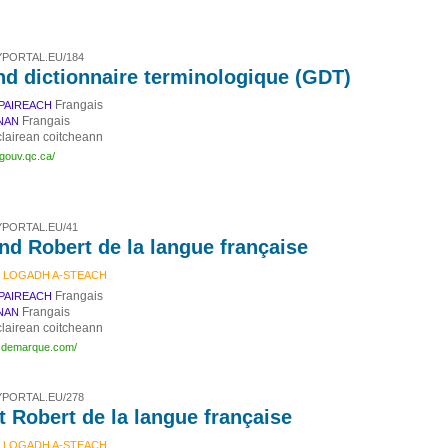
PORTAL.EU/184
nd dictionnaire terminologique (GDT)
Frangais
PAIREACH
Frangais
NAN
lairean coitcheann
f.gouv.qc.ca/
PORTAL.EU/41
nd Robert de la langue française
 LOGADH A-STEACH
Frangais
PAIREACH
Frangais
NAN
lairean coitcheann
rt.demarque.com/
PORTAL.EU/278
t Robert de la langue française
 LOGADH A-STEACH