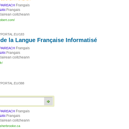
Frangais
PAIREACH
Frangais
NAN
lairean coitcheann
robert.com/
PORTAL.EU/183
 de la Langue Française Informatisé
Frangais
PAIREACH
Frangais
NAN
lairean coitcheann
fr/
PORTAL.EU/388
Frangais
PAIREACH
Frangais
NAN
lairean coitcheann
.usherbrooke.ca