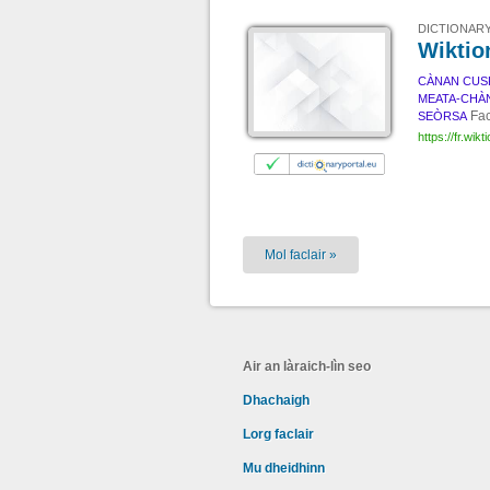
DICTIONARY
Wiktio
CÀNAN CUS
MEATA-CHÀ
Fac
SEÒRSA
https://fr.wikt
Mol faclair »
Air an làraich-lìn seo
Dhachaigh
Lorg faclair
Mu dheidhinn