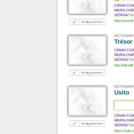
CÀNAN CUS
MEATA-CHÀ
Fac
SEÒRSA
http://www.le
DICTIONARY
Trésor
CÀNAN CUS
MEATA-CHÀ
Fac
SEÒRSA
http://atilf.atilf.
DICTIONARY
Usito
CÀNAN CUS
MEATA-CHÀ
Fac
SEÒRSA
https://usito