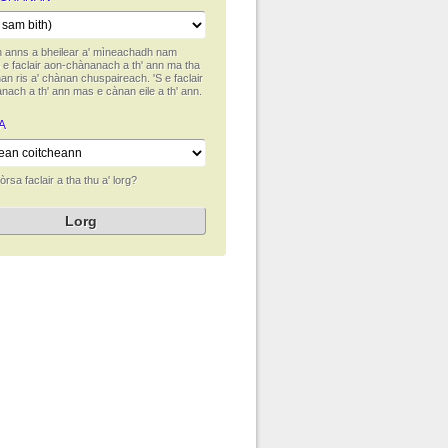
 anns a bheilear a' mìneachadh nam
S e faclair aon-chànanach a th' ann ma tha
an ris a' chànan chuspaireach. 'S e faclair
nach a th' ann mas e cànan eile a th' ann.
A
rsa faclair a tha thu a' lorg?