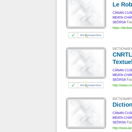
Le Rob
CÀNAN CUS
MEATA-CHÀ
Fac
SEÒRSA
https://dictio
DICTIONARY
CNRTL 
Textue
CÀNAN CUS
MEATA-CHÀ
Fac
SEÒRSA
http://www.cnrt
DICTIONARY
Dictio
CÀNAN CUS
MEATA-CHÀ
Fac
SEÒRSA
http://www.lar