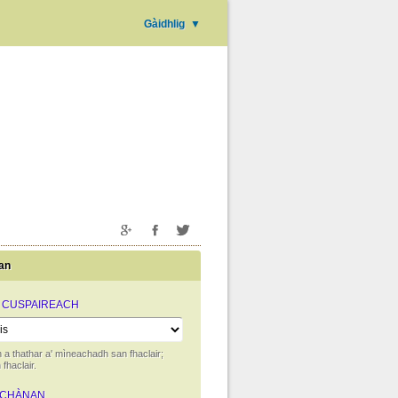
Gàidhlig
▼
an
 CUSPAIREACH
 a thathar a' mìneachadh san fhaclair;
fhaclair.
-CHÀNAN