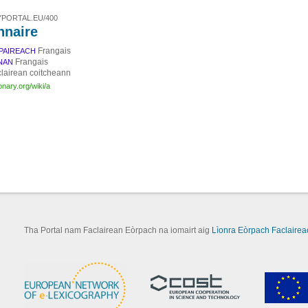
PORTAL.EU/400
nnaire
Frangais
PAIREACH
Frangais
NAN
lairean coitcheann
ionary.org/wiki/a
Tha Portal nam Faclairean Eòrpach na iomairt aig
Lìonra Eòrpach Faclairea