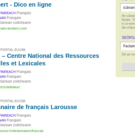
ert - Dico en ligne
Frangais
PAIREACH
An cànan
Frangais
NAN
faclan. '
lairean coitcheann
e co-ionn
dà-chàna
nnaire.lerobert.com/
SEÒRS
PORTAL.EU/186
– Centre National des Ressources
Dè an seò
lles et Lexicales
Frangais
PAIREACH
Frangais
NAN
lairean coitcheann
l.fr/definition/
PORTAL.EU/188
nnaire de français Larousse
Frangais
PAIREACH
Frangais
NAN
lairean coitcheann
ousse.fr/dictionnaires/francais