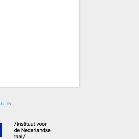
chd-lìn
.