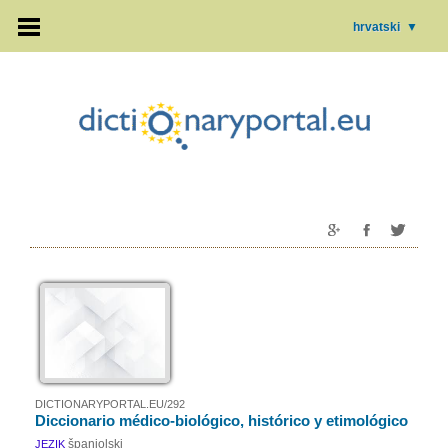
hrvatski
▼
DICTIONARYPORTAL.EU/292
Diccionario médico-biológico, histórico y etimológico
španjolski
JEZIK