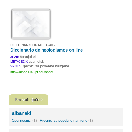
DICTIONARYPORTAL.EU/406
Diccionario de neologismos on line
španjolski
JEZIK
španjolski
METAJEZIK
Rječnici za posebne namjene
VRSTA
http://obneo.iula.upf.edu/spes/
Pronađi rječnik
albanski
Opći rječnici
(1)
·
Rječnici za posebne namjene
(1)