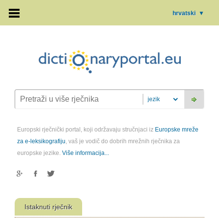
hrvatski
▼
Europski rječnički portal, koji održavaju stručnjaci iz
Europske mreže
za e-leksikografiju
, vaš je vodič do dobrih mrežnih rječnika za
europske jezike.
Više informacija...
Istaknuti rječnik