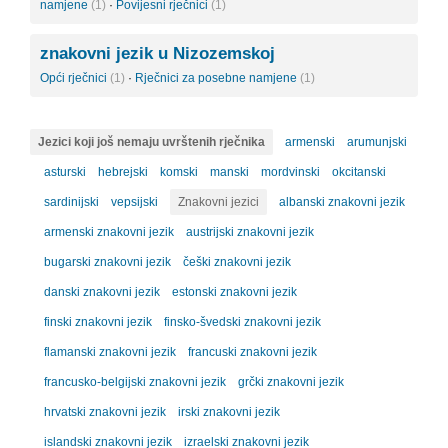
namjene
(1)
·
Povijesni rječnici
(1)
znakovni jezik u Nizozemskoj
Opći rječnici
(1)
·
Rječnici za posebne namjene
(1)
Jezici koji još nemaju uvrštenih rječnika
armenski
arumunjski
asturski
hebrejski
komski
manski
mordvinski
okcitanski
sardinijski
vepsijski
Znakovni jezici
albanski znakovni jezik
armenski znakovni jezik
austrijski znakovni jezik
bugarski znakovni jezik
češki znakovni jezik
danski znakovni jezik
estonski znakovni jezik
finski znakovni jezik
finsko-švedski znakovni jezik
flamanski znakovni jezik
francuski znakovni jezik
francusko-belgijski znakovni jezik
grčki znakovni jezik
hrvatski znakovni jezik
irski znakovni jezik
islandski znakovni jezik
izraelski znakovni jezik