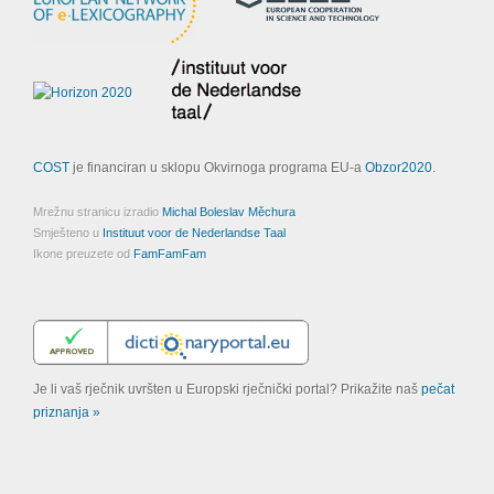
COST
je financiran u sklopu Okvirnoga programa EU-a
Obzor2020
.
Mrežnu stranicu izradio
Michal Boleslav Měchura
Smješteno u
Instituut voor de Nederlandse Taal
Ikone preuzete od
FamFamFam
Je li vaš rječnik uvršten u Europski rječnički portal? Prikažite naš
pečat
priznanja »