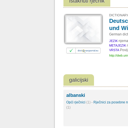
Istaknuti rječnik
DICTIONARY
Deutsc
und W
German dic
njema
JEZIK
METAJEZIK
Povij
VRSTA
http://dwb.uni
galicijski
albanski
Opći rječnici
(1)
·
Rječnici za posebne 
(1)