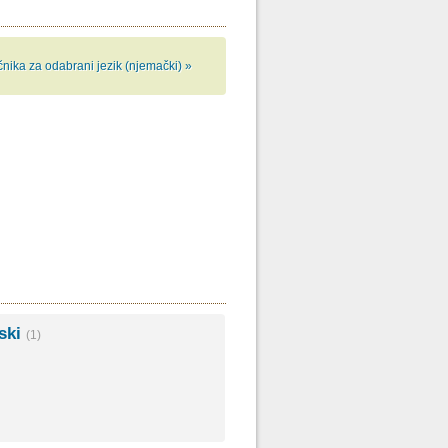
čnika za odabrani jezik (njemački) »
uski
(1)