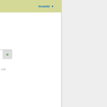
hrvatski
▼
, vaš