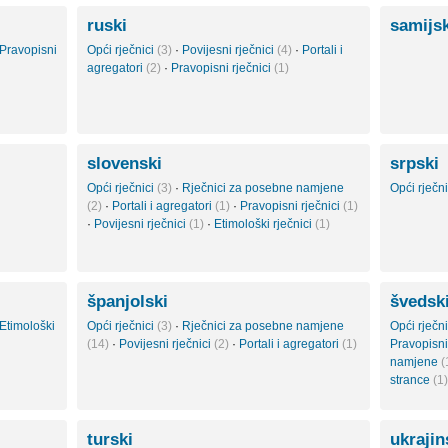
ruski
samijs
Pravopisni
Opći rječnici
(3)
·
Povijesni rječnici
(4)
·
Portali i
agregatori
(2)
·
Pravopisni rječnici
(1)
slovenski
srpski
Opći rječnici
(3)
·
Rječnici za posebne namjene
Opći rječn
(2)
·
Portali i agregatori
(1)
·
Pravopisni rječnici
(1)
·
Povijesni rječnici
(1)
·
Etimološki rječnici
(1)
španjolski
švedsk
Etimološki
Opći rječnici
(3)
·
Rječnici za posebne namjene
Opći rječn
(14)
·
Povijesni rječnici
(2)
·
Portali i agregatori
(1)
Pravopisni
namjene
(
strance
(1)
turski
ukraji