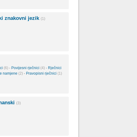
ki znakovni jezik
(1)
ici
(6)
·
Povijesni rječnici
(4)
·
Rječnici
ne namjene
(2)
·
Pravopisni rječnici
(1)
manski
(3)