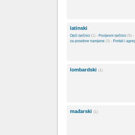
latinski
Opći rječnici
(1)
·
Povijesni rječnici
(5)
·
za posebne namjene
(3)
·
Portali i agre
lombardski
(1)
mađarski
(1)