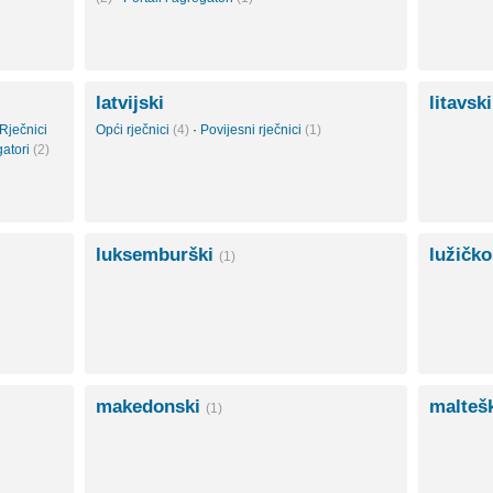
latvijski
litavsk
Rječnici
Opći rječnici
(4)
·
Povijesni rječnici
(1)
gatori
(2)
luksemburški
lužičk
(1)
makedonski
malteš
(1)