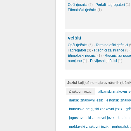
Opći rječnici
(2)
·
Portali i agregatori
(1)
Etimološki rječnici
(1)
velški
Opći rječnici
(5)
·
Terminološki rječnici
(
i agregatori
(3)
·
Rječnici za strance
(3)
Etimološki rječnici
(1)
·
Rječnici za pos
namjene
(1)
·
Povijesni rječnici
(1)
Jezici koji još nemaju uvrštenih rječni
Znakovni jezici
albanski znakovni je
danski znakovni jezik
estonski znakov
francusko-belgijski znakovni jezik
grč
jugoslavenski znakovni jezik
katalons
moldavski znakovni jezik
portugalski 