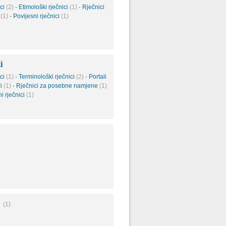
ici
(2)
·
Etimološki rječnici
(1)
·
Rječnici
e
(1)
·
Povijesni rječnici
(1)
i
ici
(1)
·
Terminološki rječnici
(2)
·
Portali
ri
(1)
·
Rječnici za posebne namjene
(1)
i rječnici
(1)
i
(1)