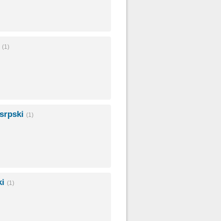
i
(1)
osrpski
(1)
ki
(1)