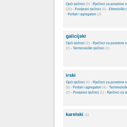
Opći rječnici
(9)
·
Rječnici za posebne 
(20)
·
Povijesni rječnici
(4)
·
Etimološki r
·
Portali i agregatori
(2)
galicijski
Opći rječnici
(2)
·
Rječnici za posebne 
(2)
·
Terminološki rječnici
(1)
irski
Opći rječnici
(4)
·
Rječnici za posebne 
(6)
·
Portali i agregatori
(4)
·
Terminološk
(2)
·
Povijesni rječnici
(1)
·
Rječnici za 
karelski
(1)