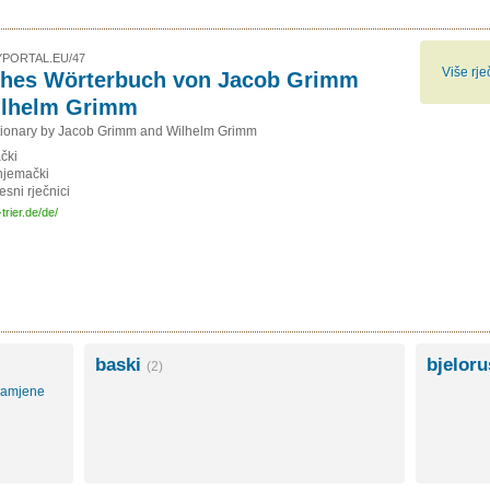
PORTAL.EU/47
Više rje
hes Wörterbuch von Jacob Grimm
ilhelm Grimm
tionary by Jacob Grimm and Wilhelm Grimm
čki
njemački
esni rječnici
-trier.de/de/
baski
bjelor
(2)
namjene