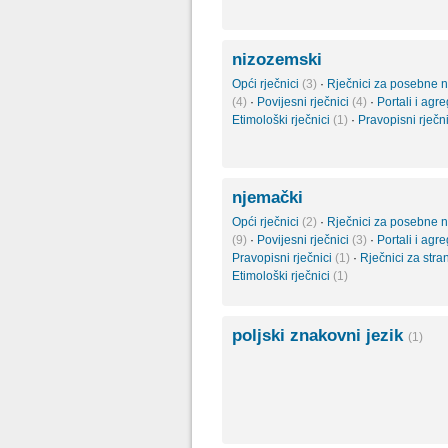
nizozemski
Opći rječnici
(3)
·
Rječnici za posebne 
(4)
·
Povijesni rječnici
(4)
·
Portali i agr
Etimološki rječnici
(1)
·
Pravopisni rječn
njemački
Opći rječnici
(2)
·
Rječnici za posebne 
(9)
·
Povijesni rječnici
(3)
·
Portali i agr
Pravopisni rječnici
(1)
·
Rječnici za str
Etimološki rječnici
(1)
poljski znakovni jezik
(1)