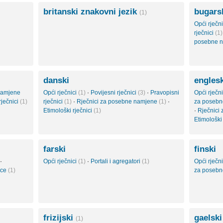
britanski znakovni jezik
bugars
(1)
Opći rječn
rječnici
(1)
posebne 
danski
englesk
namjene
Opći rječnici
(1)
·
Povijesni rječnici
(3)
·
Pravopisni
Opći rječn
rječnici
(1)
rječnici
(1)
·
Rječnici za posebne namjene
(1)
·
za poseb
Etimološki rječnici
(1)
·
Rječnici 
Etimološki
farski
finski
·
Opći rječnici
(1)
·
Portali i agregatori
(1)
Opći rječn
nce
(1)
za poseb
frizijski
gaelski
(1)