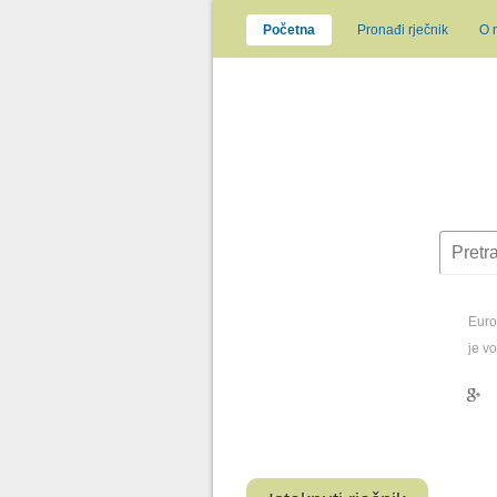
Početna
Pronađi rječnik
O 
Europ
je v