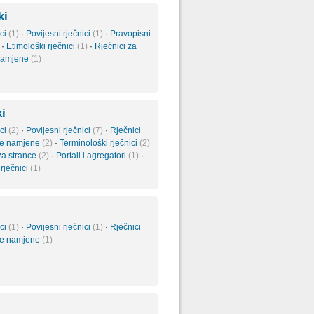
ki
ici
(1)
·
Povijesni rječnici
(1)
·
Pravopisni
·
Etimološki rječnici
(1)
·
Rječnici za
namjene
(1)
i
ici
(2)
·
Povijesni rječnici
(7)
·
Rječnici
ne namjene
(2)
·
Terminološki rječnici
(2)
za strance
(2)
·
Portali i agregatori
(1)
·
 rječnici
(1)
ici
(1)
·
Povijesni rječnici
(1)
·
Rječnici
ne namjene
(1)