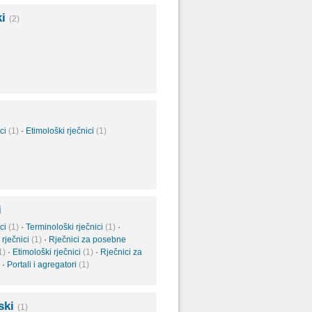
ki
(2)
ici
(1)
·
Etimološki rječnici
(1)
i
ici
(1)
·
Terminološki rječnici
(1)
·
 rječnici
(1)
·
Rječnici za posebne
1)
·
Etimološki rječnici
(1)
·
Rječnici za
·
Portali i agregatori
(1)
nski
(1)