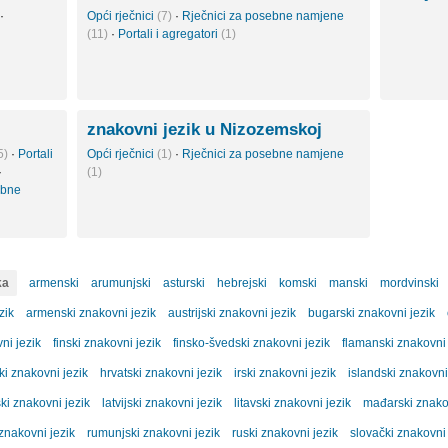
·
Opći rječnici
(7)
·
Rječnici za posebne namjene
(11)
·
Portali i agregatori
(1)
znakovni jezik u Nizozemskoj
5)
·
Portali
Opći rječnici
(1)
·
Rječnici za posebne namjene
·
(1)
ebne
ka
armenski
arumunjski
asturski
hebrejski
komski
manski
mordvinski
zik
armenski znakovni jezik
austrijski znakovni jezik
bugarski znakovni jezik
ni jezik
finski znakovni jezik
finsko-švedski znakovni jezik
flamanski znakovni 
ki znakovni jezik
hrvatski znakovni jezik
irski znakovni jezik
islandski znakovni
ki znakovni jezik
latvijski znakovni jezik
litavski znakovni jezik
mađarski znakov
znakovni jezik
rumunjski znakovni jezik
ruski znakovni jezik
slovački znakovni 