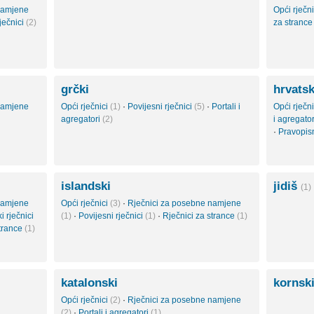
namjene
Opći rječn
ječnici
(2)
za stranc
grčki
hrvatsk
namjene
Opći rječnici
(1)
·
Povijesni rječnici
(5)
·
Portali i
Opći rječn
agregatori
(2)
i agregato
·
Pravopisn
islandski
jidiš
(1)
namjene
Opći rječnici
(3)
·
Rječnici za posebne namjene
i rječnici
(1)
·
Povijesni rječnici
(1)
·
Rječnici za strance
(1)
strance
(1)
katalonski
kornsk
Opći rječnici
(2)
·
Rječnici za posebne namjene
(2)
·
Portali i agregatori
(1)