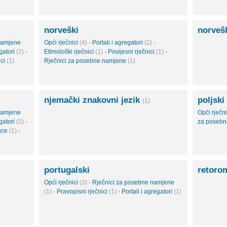
norveški
norveš
namjene
Opći rječnici
(4)
·
Portali i agregatori
(2)
·
egatori
(2)
·
Etimološki rječnici
(1)
·
Povijesni rječnici
(1)
·
ici
(1)
Rječnici za posebne namjene
(1)
njemački znakovni jezik
poljski
(1)
namjene
Opći rječn
egatori
(2)
·
za poseb
ance
(1)
·
portugalski
retoro
Opći rječnici
(3)
·
Rječnici za posebne namjene
(1)
·
Pravopisni rječnici
(1)
·
Portali i agregatori
(1)