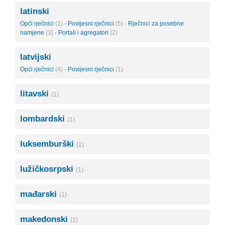
latinski
Opći rječnici
(1)
·
Povijesni rječnici
(5)
·
Rječnici za posebne
namjene
(3)
·
Portali i agregatori
(2)
latvijski
Opći rječnici
(4)
·
Povijesni rječnici
(1)
litavski
(1)
lombardski
(1)
luksemburški
(1)
lužičkosrpski
(1)
mađarski
(1)
makedonski
(1)