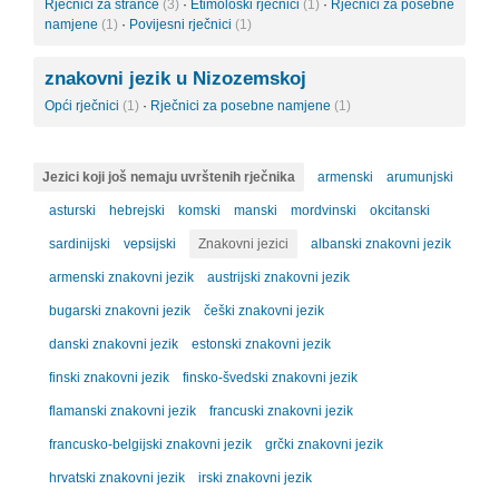
Rječnici za strance
(3)
·
Etimološki rječnici
(1)
·
Rječnici za posebne
namjene
(1)
·
Povijesni rječnici
(1)
znakovni jezik u Nizozemskoj
Opći rječnici
(1)
·
Rječnici za posebne namjene
(1)
Jezici koji još nemaju uvrštenih rječnika
armenski
arumunjski
asturski
hebrejski
komski
manski
mordvinski
okcitanski
sardinijski
vepsijski
Znakovni jezici
albanski znakovni jezik
armenski znakovni jezik
austrijski znakovni jezik
bugarski znakovni jezik
češki znakovni jezik
danski znakovni jezik
estonski znakovni jezik
finski znakovni jezik
finsko-švedski znakovni jezik
flamanski znakovni jezik
francuski znakovni jezik
francusko-belgijski znakovni jezik
grčki znakovni jezik
hrvatski znakovni jezik
irski znakovni jezik