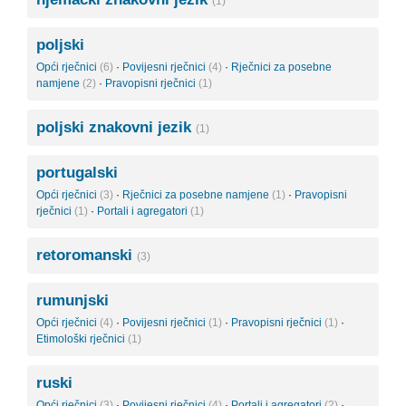
(1)
poljski
Opći rječnici
(6)
·
Povijesni rječnici
(4)
·
Rječnici za posebne
namjene
(2)
·
Pravopisni rječnici
(1)
poljski znakovni jezik
(1)
portugalski
Opći rječnici
(3)
·
Rječnici za posebne namjene
(1)
·
Pravopisni
rječnici
(1)
·
Portali i agregatori
(1)
retoromanski
(3)
rumunjski
Opći rječnici
(4)
·
Povijesni rječnici
(1)
·
Pravopisni rječnici
(1)
·
Etimološki rječnici
(1)
ruski
Opći rječnici
(3)
·
Povijesni rječnici
(4)
·
Portali i agregatori
(2)
·