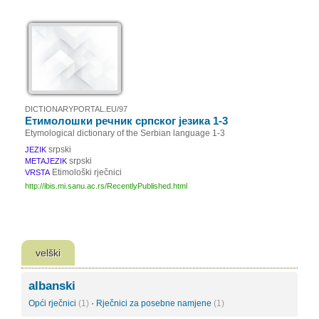
DICTIONARYPORTAL.EU/97
Етимолошки речник српског језика 1-3
Etymological dictionary of the Serbian language 1-3
srpski
JEZIK
srpski
METAJEZIK
Etimološki rječnici
VRSTA
http://ibis.mi.sanu.ac.rs/RecentlyPublished.html
velški
albanski
Opći rječnici
(1)
·
Rječnici za posebne namjene
(1)