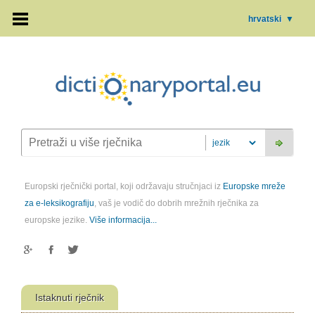
hrvatski
▼
Europski rječnički portal, koji održavaju stručnjaci iz
Europske mreže
za e-leksikografiju
, vaš je vodič do dobrih mrežnih rječnika za
europske jezike.
Više informacija...
Istaknuti rječnik