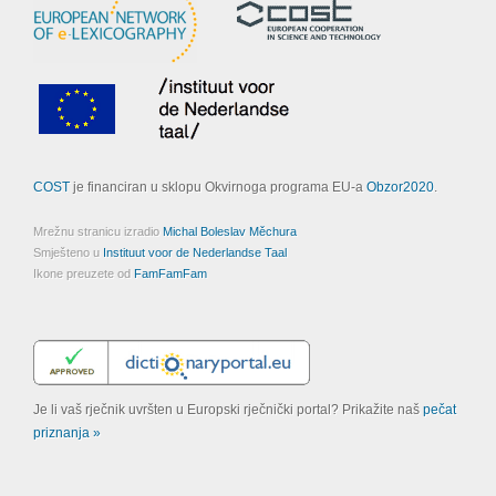
COST
je financiran u sklopu Okvirnoga programa EU-a
Obzor2020
.
Mrežnu stranicu izradio
Michal Boleslav Měchura
Smješteno u
Instituut voor de Nederlandse Taal
Ikone preuzete od
FamFamFam
Je li vaš rječnik uvršten u Europski rječnički portal? Prikažite naš
pečat
priznanja »