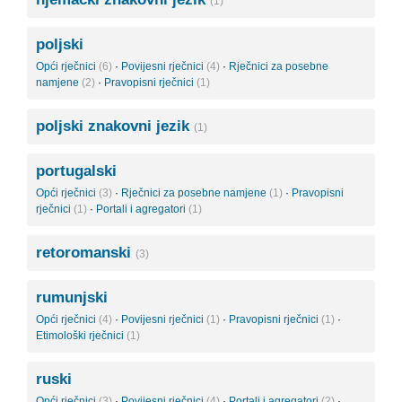
(1)
poljski
Opći rječnici
(6)
·
Povijesni rječnici
(4)
·
Rječnici za posebne
namjene
(2)
·
Pravopisni rječnici
(1)
poljski znakovni jezik
(1)
portugalski
Opći rječnici
(3)
·
Rječnici za posebne namjene
(1)
·
Pravopisni
rječnici
(1)
·
Portali i agregatori
(1)
retoromanski
(3)
rumunjski
Opći rječnici
(4)
·
Povijesni rječnici
(1)
·
Pravopisni rječnici
(1)
·
Etimološki rječnici
(1)
ruski
Opći rječnici
(3)
·
Povijesni rječnici
(4)
·
Portali i agregatori
(2)
·