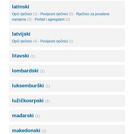
latinski
Opći rječnici
(1)
·
Povijesni rječnici
(5)
·
Rječnici za posebne
namjene
(3)
·
Portali i agregatori
(2)
latvijski
Opći rječnici
(4)
·
Povijesni rječnici
(1)
litavski
(1)
lombardski
(1)
luksemburški
(1)
lužičkosrpski
(1)
mađarski
(1)
makedonski
(1)