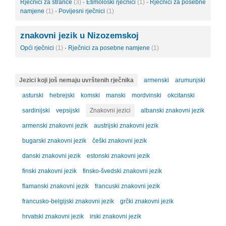
Rječnici za strance
(3)
·
Etimološki rječnici
(1)
·
Rječnici za posebne
namjene
(1)
·
Povijesni rječnici
(1)
znakovni jezik u Nizozemskoj
Opći rječnici
(1)
·
Rječnici za posebne namjene
(1)
Jezici koji još nemaju uvrštenih rječnika
armenski
arumunjski
asturski
hebrejski
komski
manski
mordvinski
okcitanski
sardinijski
vepsijski
Znakovni jezici
albanski znakovni jezik
armenski znakovni jezik
austrijski znakovni jezik
bugarski znakovni jezik
češki znakovni jezik
danski znakovni jezik
estonski znakovni jezik
finski znakovni jezik
finsko-švedski znakovni jezik
flamanski znakovni jezik
francuski znakovni jezik
francusko-belgijski znakovni jezik
grčki znakovni jezik
hrvatski znakovni jezik
irski znakovni jezik