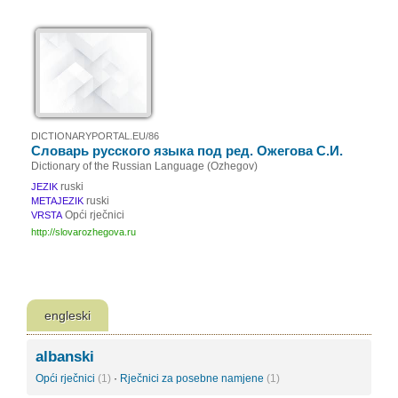
DICTIONARYPORTAL.EU/86
Словaрь русского языка под ред. Ожегова С.И.
Dictionary of the Russian Language (Ozhegov)
ruski
JEZIK
ruski
METAJEZIK
Opći rječnici
VRSTA
http://slovarozhegova.ru
engleski
albanski
Opći rječnici
(1)
·
Rječnici za posebne namjene
(1)