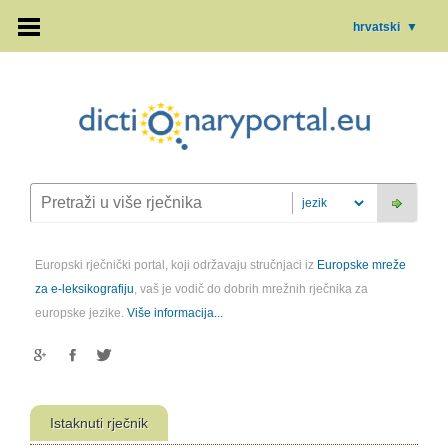
hrvatski
▼
Europski rječnički portal, koji održavaju stručnjaci iz
Europske mreže
za e-leksikografiju
, vaš je vodič do dobrih mrežnih rječnika za
europske jezike.
Više informacija...
Istaknuti rječnik