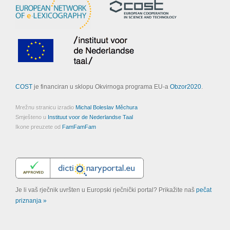
COST
je financiran u sklopu Okvirnoga programa EU-a
Obzor2020
.
Mrežnu stranicu izradio
Michal Boleslav Měchura
Smješteno u
Instituut voor de Nederlandse Taal
Ikone preuzete od
FamFamFam
Je li vaš rječnik uvršten u Europski rječnički portal? Prikažite naš
pečat
priznanja »