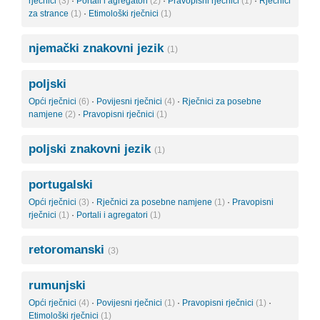
rječnici
(3)
·
Portali i agregatori
(2)
·
Pravopisni rječnici
(1)
·
Rječnici
za strance
(1)
·
Etimološki rječnici
(1)
njemački znakovni jezik
(1)
poljski
Opći rječnici
(6)
·
Povijesni rječnici
(4)
·
Rječnici za posebne
namjene
(2)
·
Pravopisni rječnici
(1)
poljski znakovni jezik
(1)
portugalski
Opći rječnici
(3)
·
Rječnici za posebne namjene
(1)
·
Pravopisni
rječnici
(1)
·
Portali i agregatori
(1)
retoromanski
(3)
rumunjski
Opći rječnici
(4)
·
Povijesni rječnici
(1)
·
Pravopisni rječnici
(1)
·
Etimološki rječnici
(1)