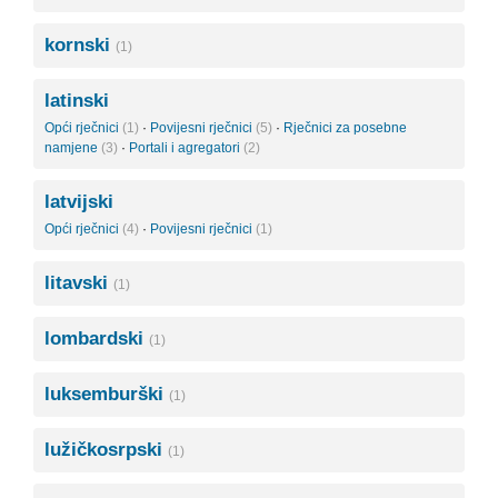
kornski
(1)
latinski
Opći rječnici
(1)
·
Povijesni rječnici
(5)
·
Rječnici za posebne
namjene
(3)
·
Portali i agregatori
(2)
latvijski
Opći rječnici
(4)
·
Povijesni rječnici
(1)
litavski
(1)
lombardski
(1)
luksemburški
(1)
lužičkosrpski
(1)