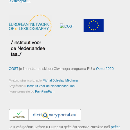
leksikografiju
.
COST
je financiran u sklopu Okvirnoga programa EU-a
Obzor2020
.
Mrežnu stranicu izradio
Michal Boleslav Měchura
Smješteno u
Instituut voor de Nederlandse Taal
Ikone preuzete od
FamFamFam
Je li vaš rječnik uvršten u Europski rječnički portal? Prikažite naš
pečat