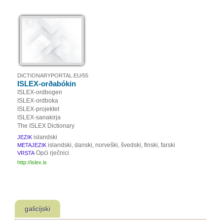
DICTIONARYPORTAL.EU/55
ISLEX-orðabókin
ISLEX-ordbogen
ISLEX-ordboka
ISLEX-projektet
ISLEX-sanakirja
The ISLEX Dictionary
islandski
JEZIK
islandski, danski, norveški, švedski, finski, farski
METAJEZIK
Opći rječnici
VRSTA
http://islex.is
galicijski