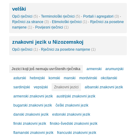
velški
Opći rječnici
(5)
·
Terminološki rječnici
(5)
·
Portali i agregatori
(3)
·
Rječnici za strance
(3)
·
Etimološki rječnici
(1)
·
Rječnici za posebne
namjene
(1)
·
Povijesni rječnici
(1)
znakovni jezik u Nizozemskoj
Opći rječnici
(1)
·
Rječnici za posebne namjene
(1)
Jezici koji još nemaju uvrštenih rječnika
armenski
arumunjski
asturski
hebrejski
komski
manski
mordvinski
okcitanski
sardinijski
vepsijski
Znakovni jezici
albanski znakovni jezik
armenski znakovni jezik
austrijski znakovni jezik
bugarski znakovni jezik
češki znakovni jezik
danski znakovni jezik
estonski znakovni jezik
finski znakovni jezik
finsko-švedski znakovni jezik
flamanski znakovni jezik
francuski znakovni jezik