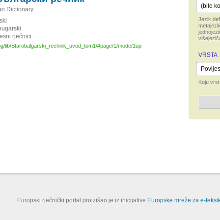
an Dictionary
Jezik def
ski
metajezik
bugarski
jednojezi
esni rječnici
višejezič
s.bg/lib/Starobalgarski_rechnik_uvod_tom1/#page/1/mode/1up
VRSTA
Koju vrst
Europski rječnički portal proizišao je iz inicijative
Europske mreže za e-leksik