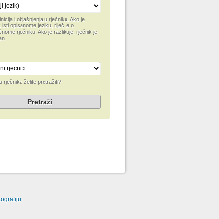
inicija i objašnjenja u rječniku. Ako je
 isti opisanome jeziku, riječ je o
čnome rječniku. Ako je razlikuje, rječnik je
an.
u rječnika želite pretražiti?
ografiju
.