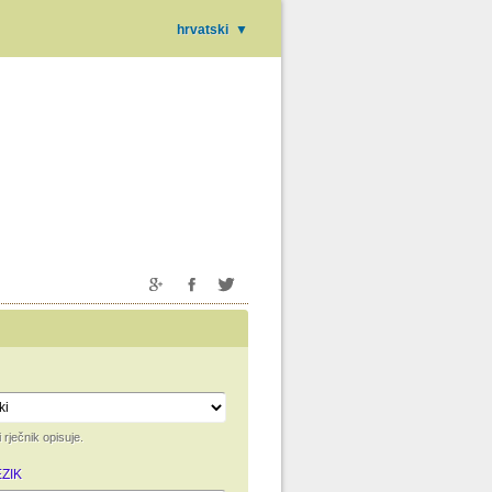
hrvatski
▼
i rječnik opisuje.
ZIK