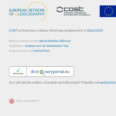
COST
je financiran u sklopu Okvirnoga programa EU-a
Obzor2020
.
Mrežnu stranicu izradio
Michal Boleslav Měchura
Smješteno u
Instituut voor de Nederlandse Taal
Ikone preuzete od
FamFamFam
Je li vaš rječnik uvršten u Europski rječnički portal? Prikažite naš
pečat prizn
Ulaz za kuratore »