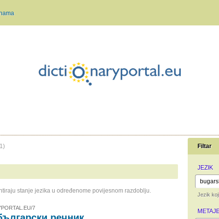
 nama
1)
Filtar
JEZIK
mentiraju stanje jezika u određenome povijesnom razdoblju.
Jezik koj
PORTAL.EU/7
METAJE
български речник