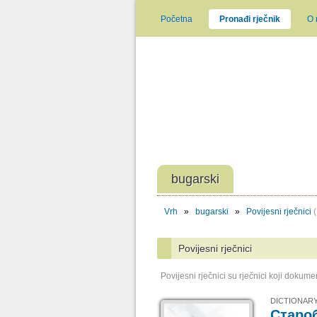
Početna
Pronađi rječnik
O
bugarski
Vrh
»
bugarski
»
Povijesni rječnici
(
Povijesni rječnici
Povijesni rječnici su rječnici koji doku
DICTIONARY
Старо