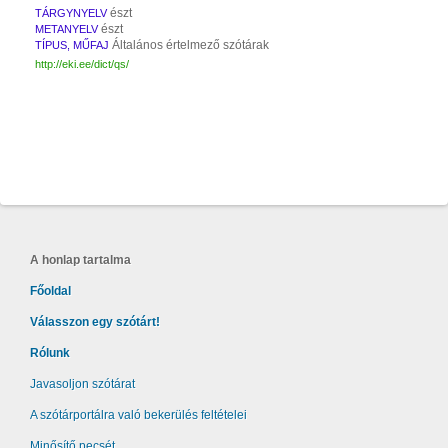
észt
TÁRGYNYELV
észt
METANYELV
Általános értelmező szótárak
TÍPUS, MŰFAJ
http://eki.ee/dict/qs/
A honlap tartalma
Főoldal
Válasszon egy szótárt!
Rólunk
Javasoljon szótárat
A szótárportálra való bekerülés feltételei
Minősítő pecsét