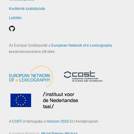
Kurátorok szabályzata
Letöltés
Az Európai Szótárportál a
European Network of e-Lexicography
kezdeményezésére jött létre.
A
COST
-ot támogatja a
Horizon 2020
EU Keretprogram.
A honlapot létrehozta
Michal Boleslav Měchura