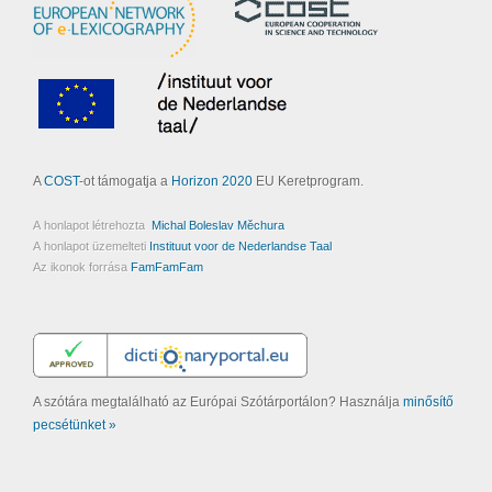
A
COST
-ot támogatja a
Horizon 2020
EU Keretprogram.
A honlapot létrehozta
Michal Boleslav Měchura
A honlapot üzemelteti
Instituut voor de Nederlandse Taal
Az ikonok forrása
FamFamFam
A szótára megtalálható az Európai Szótárportálon? Használja
minősítő
pecsétünket »