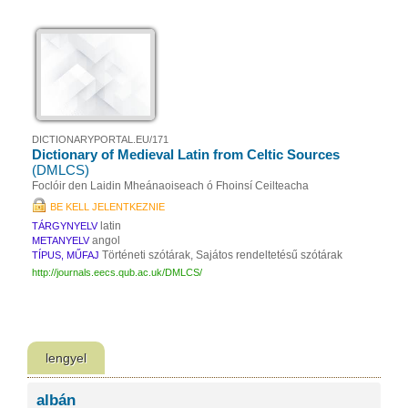
DICTIONARYPORTAL.EU/171
Dictionary of Medieval Latin from Celtic Sources
(DMLCS)
Foclóir den Laidin Mheánaoiseach ó Fhoinsí Ceilteacha
BE KELL JELENTKEZNIE
latin
TÁRGYNYELV
angol
METANYELV
Történeti szótárak, Sajátos rendeltetésű szótárak
TÍPUS, MŰFAJ
http://journals.eecs.qub.ac.uk/DMLCS/
lengyel
albán