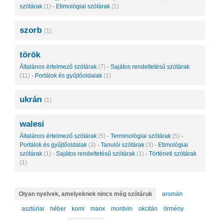
szótárak
(1)
·
Etimológiai szótárak
(1)
szorb
(1)
török
Általános értelmező szótárak
(7)
·
Sajátos rendeltetésű szótárak
(11)
·
Portálok és gyűjtőoldalak
(1)
ukrán
(1)
walesi
Általános értelmező szótárak
(5)
·
Terminológiai szótárak
(5)
·
Portálok és gyűjtőoldalak
(3)
·
Tanulói szótárak
(3)
·
Etimológiai
szótárak
(1)
·
Sajátos rendeltetésű szótárak
(1)
·
Történeti szótárak
(1)
Olyan nyelvek, amelyeknek nincs még szótáruk
aromán
asztúriai
héber
komi
manx
mordvin
okcitán
örmény