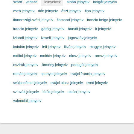
szárd
vepsze
Jelnyelvek
albán jelnyelv
bolgár jelnyelv
cseh jelnyelv
dán jelnyelv
észt jelnyelv
finn jelnyelv
finnországi svéd jelnyelv
flamand jelnyelv
francia belga jelnyelv
francia jelnyelv
görög jelnyelv
horvát jelnyelv
ír jelnyelv
izlandi jelnyelv
izraeli jelnyelv
jugoszláv jelnyelv
katalán jelnyelv
lett jelnyelv
litván jelnyelv
magyar jelnyelv
máltai jelnyelv
moldáv jelnyelv
olasz jelnyelv
orosz jelnyelv
osztrák jelnyelv
örmény jelnyelv
portugál jelnyelv
román jelnyelv
spanyol jelnyelv
svájci francia jelnyelv
svájci német jelnyelv
svájci olasz jelnyelv
svéd jelnyelv
szlovák jelnyelv
török jelnyelv
ukrán jelnyelv
valenciai jelnyelv