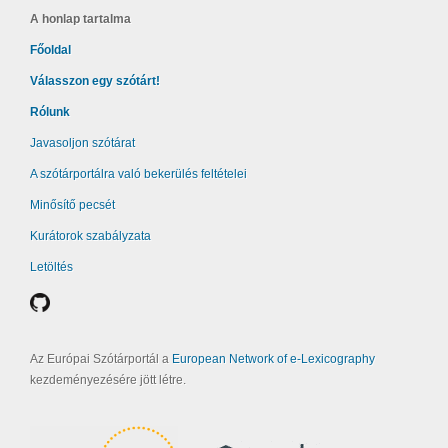
A honlap tartalma
Főoldal
Válasszon egy szótárt!
Rólunk
Javasoljon szótárat
A szótárportálra való bekerülés feltételei
Minősítő pecsét
Kurátorok szabályzata
Letöltés
Az Európai Szótárportál a
European Network of e-Lexicography
kezdeményezésére jött létre.