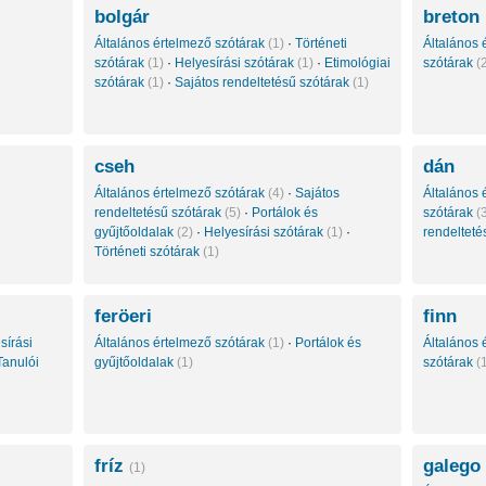
bolgár
breton
Általános értelmező szótárak
(1)
·
Történeti
Általános 
szótárak
(1)
·
Helyesírási szótárak
(1)
·
Etimológiai
szótárak
(
szótárak
(1)
·
Sajátos rendeltetésű szótárak
(1)
cseh
dán
Általános értelmező szótárak
(4)
·
Sajátos
Általános 
rendeltetésű szótárak
(5)
·
Portálok és
szótárak
(
gyűjtőoldalak
(2)
·
Helyesírási szótárak
(1)
·
rendelteté
Történeti szótárak
(1)
feröeri
finn
sírási
Általános értelmező szótárak
(1)
·
Portálok és
Általános 
Tanulói
gyűjtőoldalak
(1)
szótárak
(
fríz
galego
(1)