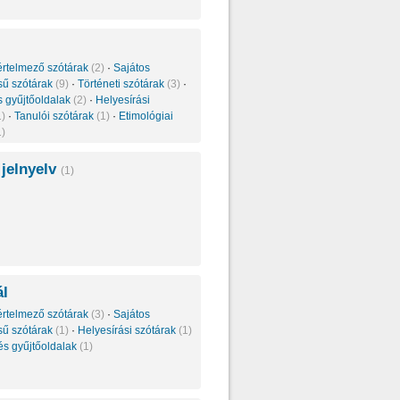
értelmező szótárak
(2)
·
Sajátos
sű szótárak
(9)
·
Történeti szótárak
(3)
·
s gyűjtőoldalak
(2)
·
Helyesírási
1)
·
Tanulói szótárak
(1)
·
Etimológiai
1)
 jelnyelv
(1)
ál
értelmező szótárak
(3)
·
Sajátos
sű szótárak
(1)
·
Helyesírási szótárak
(1)
és gyűjtőoldalak
(1)