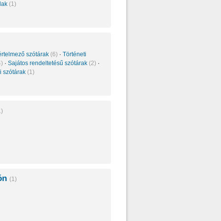
alak
(1)
értelmező szótárak
(6)
·
Történeti
4)
·
Sajátos rendeltetésű szótárak
(2)
·
i szótárak
(1)
1)
ón
(1)