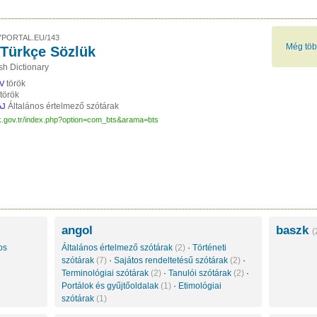
PORTAL.EU/143
Még töb
Türkçe Sözlük
sh Dictionary
török
V
török
Általános értelmező szótárak
AJ
dk.gov.tr/index.php?option=com_bts&arama=bts
angol
baszk
(
os
Általános értelmező szótárak
(2)
·
Történeti
szótárak
(7)
·
Sajátos rendeltetésű szótárak
(2)
·
Terminológiai szótárak
(2)
·
Tanulói szótárak
(2)
·
Portálok és gyűjtőoldalak
(1)
·
Etimológiai
szótárak
(1)