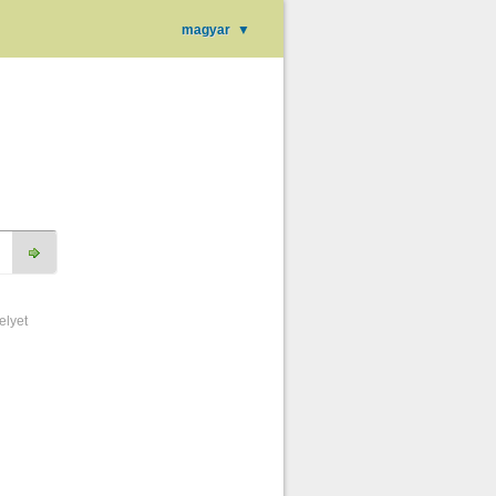
magyar
▼
elyet