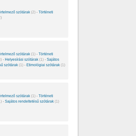
értelmező szótárak
(2)
·
Történeti
2)
értelmező szótárak
(1)
·
Történeti
3)
·
Helyesírási szótárak
(1)
·
Sajátos
sű szótárak
(1)
·
Etimológiai szótárak
(1)
értelmező szótárak
(1)
·
Történeti
1)
·
Sajátos rendeltetésű szótárak
(1)