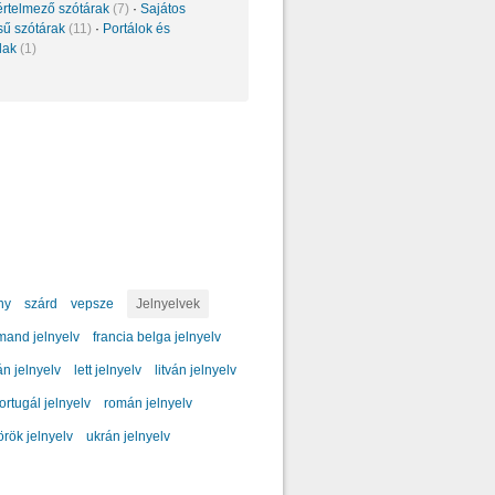
értelmező szótárak
(7)
·
Sajátos
sű szótárak
(11)
·
Portálok és
alak
(1)
ny
szárd
vepsze
Jelnyelvek
mand jelnyelv
francia belga jelnyelv
án jelnyelv
lett jelnyelv
litván jelnyelv
ortugál jelnyelv
román jelnyelv
örök jelnyelv
ukrán jelnyelv