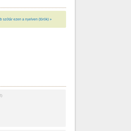
b szótár ezen a nyelven (török) »
2)