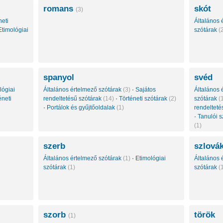
romans
skót
(3)
neti
Általános 
Etimológiai
szótárak
(
spanyol
svéd
lógiai
Általános értelmező szótárak
(3)
·
Sajátos
Általános 
éneti
rendeltetésű szótárak
(14)
·
Történeti szótárak
(2)
szótárak
(
·
Portálok és gyűjtőoldalak
(1)
rendelteté
·
Tanulói 
(1)
szerb
szlová
Általános értelmező szótárak
(1)
·
Etimológiai
Általános 
szótárak
(1)
szótárak
(
szorb
török
(1)