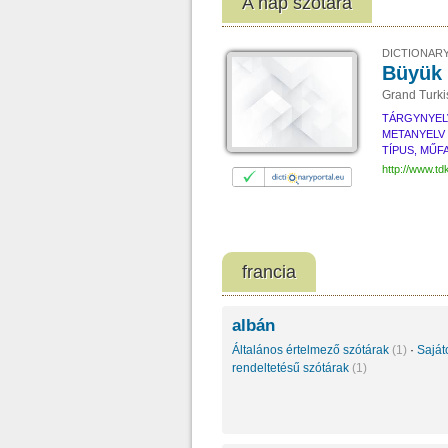
A nap szótára
DICTIONARY
Büyük 
Grand Turki
TÁRGYNYEL
METANYELV
TÍPUS, MŰF
http://www.t
francia
albán
Általános értelmező szótárak
(1)
·
Saját
rendeltetésű szótárak
(1)