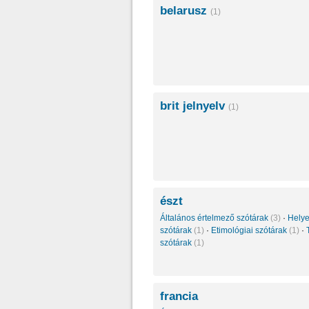
belarusz
(1)
brit jelnyelv
(1)
észt
Általános értelmező szótárak
(3)
·
Helye
szótárak
(1)
·
Etimológiai szótárak
(1)
·
szótárak
(1)
francia