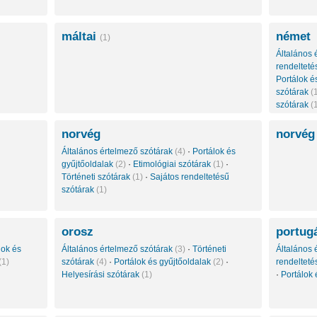
máltai
német
(1)
Általános 
rendelteté
Portálok é
szótárak
(
szótárak
(
norvég
norvég
Általános értelmező szótárak
(4)
·
Portálok és
gyűjtőoldalak
(2)
·
Etimológiai szótárak
(1)
·
Történeti szótárak
(1)
·
Sajátos rendeltetésű
szótárak
(1)
orosz
portug
lok és
Általános értelmező szótárak
(3)
·
Történeti
Általános 
(1)
szótárak
(4)
·
Portálok és gyűjtőoldalak
(2)
·
rendelteté
Helyesírási szótárak
(1)
·
Portálok 