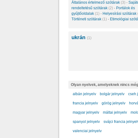
Általános értelmező szótárak
(3)
·
Saját
rendeltetésű szótárak
(2)
·
Portálok és
gyűjtőoldalak
(1)
·
Helyesírási szótárak
Történeti szótárak
(1)
·
Etimológiai szót
ukrán
(1)
Olyan nyelvek, amelyeknek nincs még
albán jelnyelv
bolgár jelnyelv
cseh 
francia jelnyelv
görög jelnyelv
horvá
magyar jelnyelv
máltai jelnyelv
mold
spanyol jelnyelv
svájci francia jelnyel
valenciai jelnyelv