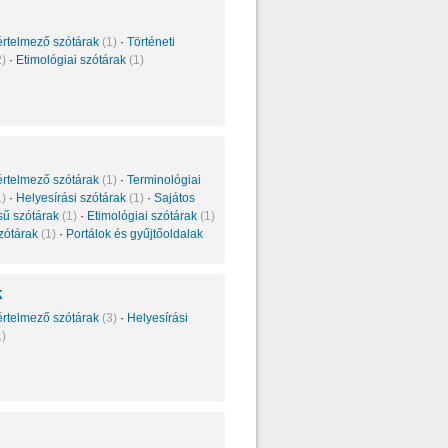
értelmező szótárak
(1)
·
Történeti
2)
·
Etimológiai szótárak
(1)
értelmező szótárak
(1)
·
Terminológiai
1)
·
Helyesírási szótárak
(1)
·
Sajátos
sű szótárak
(1)
·
Etimológiai szótárak
(1)
szótárak
(1)
·
Portálok és gyűjtőoldalak
k
értelmező szótárak
(3)
·
Helyesírási
1)