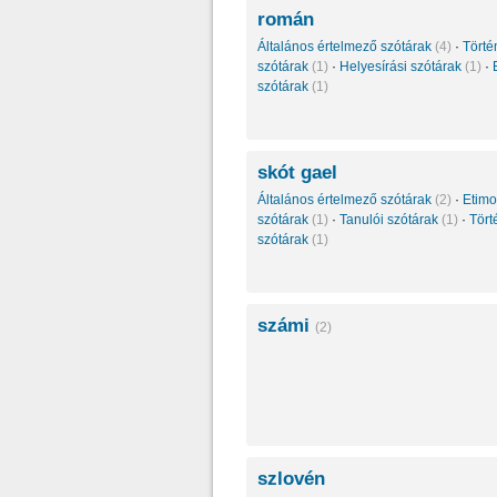
román
Általános értelmező szótárak
(4)
·
Törté
szótárak
(1)
·
Helyesírási szótárak
(1)
·
szótárak
(1)
skót gael
Általános értelmező szótárak
(2)
·
Etimo
szótárak
(1)
·
Tanulói szótárak
(1)
·
Tört
szótárak
(1)
számi
(2)
szlovén