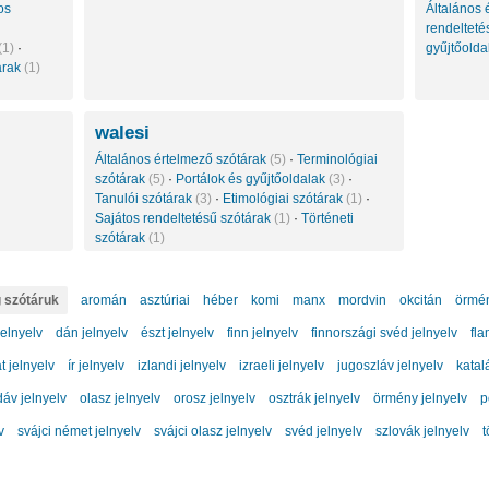
os
Általános 
rendelteté
(1)
·
gyűjtőold
árak
(1)
walesi
Általános értelmező szótárak
(5)
·
Terminológiai
szótárak
(5)
·
Portálok és gyűjtőoldalak
(3)
·
Tanulói szótárak
(3)
·
Etimológiai szótárak
(1)
·
Sajátos rendeltetésű szótárak
(1)
·
Történeti
szótárak
(1)
 szótáruk
aromán
asztúriai
héber
komi
manx
mordvin
okcitán
örmé
jelnyelv
dán jelnyelv
észt jelnyelv
finn jelnyelv
finnországi svéd jelnyelv
fla
t jelnyelv
ír jelnyelv
izlandi jelnyelv
izraeli jelnyelv
jugoszláv jelnyelv
katal
áv jelnyelv
olasz jelnyelv
orosz jelnyelv
osztrák jelnyelv
örmény jelnyelv
p
v
svájci német jelnyelv
svájci olasz jelnyelv
svéd jelnyelv
szlovák jelnyelv
t