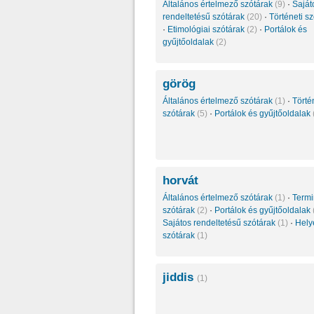
Általános értelmező szótárak
(9)
·
Saját
rendeltetésű szótárak
(20)
·
Történeti s
·
Etimológiai szótárak
(2)
·
Portálok és
gyűjtőoldalak
(2)
görög
Általános értelmező szótárak
(1)
·
Törté
szótárak
(5)
·
Portálok és gyűjtőoldalak
horvát
Általános értelmező szótárak
(1)
·
Termi
szótárak
(2)
·
Portálok és gyűjtőoldalak
Sajátos rendeltetésű szótárak
(1)
·
Hely
szótárak
(1)
jiddis
(1)