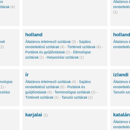
os
Általános 
zótárak
(4)
rendelteté
(1)
holland
holland
neti
Általános értelmező szótárak
(3)
·
Sajátos
Általános 
(2)
rendeltetésű szótárak
(4)
·
Történeti szótárak
(4)
·
rendelteté
Portálok és gyűjtőoldalak
(2)
·
Etimológiai
szótárak
(1)
·
Helyesírási szótárak
(1)
ír
izlandi
nológiai
Általános értelmező szótárak
(4)
·
Sajátos
Általános 
(1)
·
rendeltetésű szótárak
(6)
·
Portálok és
rendelteté
esírási
gyűjtőoldalak
(4)
·
Terminológiai szótárak
(2)
·
Tanulói sz
Történeti szótárak
(1)
·
Tanulói szótárak
(1)
karjalai
katalán
(1)
Általános 
rendelteté