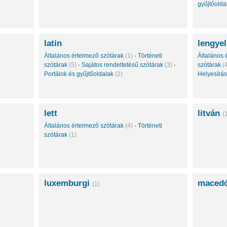
gyűjtőold
latin
lengyel
Általános értelmező szótárak
(1)
·
Történeti
Általános 
szótárak
(5)
·
Sajátos rendeltetésű szótárak
(3)
·
szótárak
(
Portálok és gyűjtőoldalak
(2)
Helyesírás
lett
litván
(
Általános értelmező szótárak
(4)
·
Történeti
szótárak
(1)
luxemburgi
maced
(1)