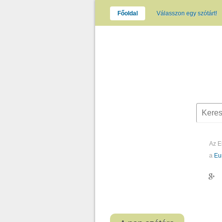
Főoldal
Válasszon egy szótárt!
Az E
a
Eu