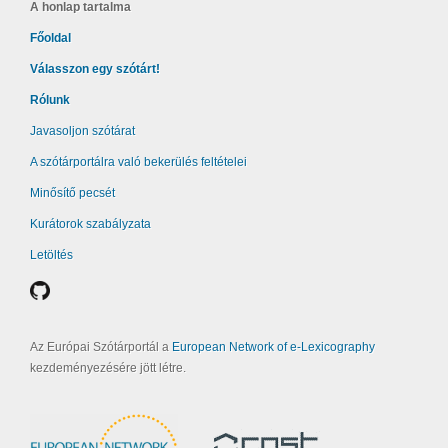
A honlap tartalma
Főoldal
Válasszon egy szótárt!
Rólunk
Javasoljon szótárat
A szótárportálra való bekerülés feltételei
Minősítő pecsét
Kurátorok szabályzata
Letöltés
Az Európai Szótárportál a
European Network of e-Lexicography
kezdeményezésére jött létre.