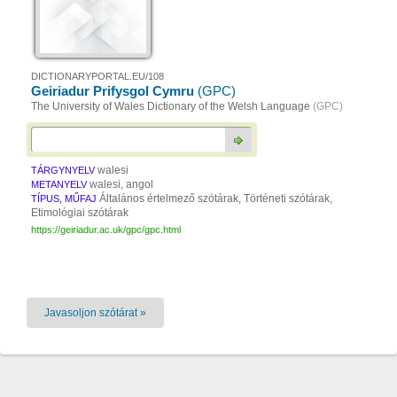
DICTIONARYPORTAL.EU/108
Geiriadur Prifysgol Cymru
(GPC)
The University of Wales Dictionary of the Welsh Language
(GPC)
walesi
TÁRGYNYELV
walesi, angol
METANYELV
Általános értelmező szótárak, Történeti szótárak,
TÍPUS, MŰFAJ
Etimológiai szótárak
https://geiriadur.ac.uk/gpc/gpc.html
Javasoljon szótárat »