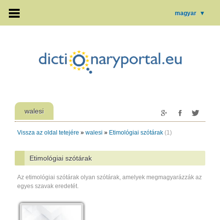
magyar
▼
walesi
Vissza az oldal tetejére
»
walesi
»
Etimológiai szótárak
(1)
Etimológiai szótárak
Az etimológiai szótárak olyan szótárak, amelyek megmagyarázzák az
egyes szavak eredetét.