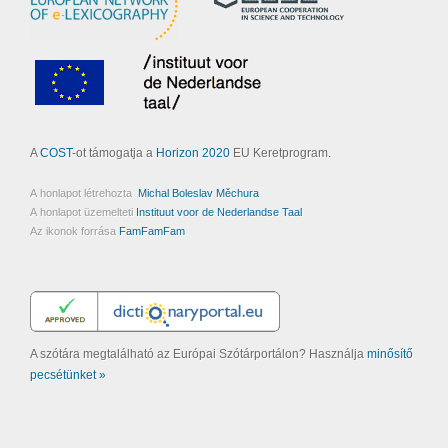
A
COST
-ot támogatja a
Horizon 2020
EU Keretprogram.
A honlapot létrehozta
Michal Boleslav Měchura
A honlapot üzemelteti
Instituut voor de Nederlandse Taal
Az ikonok forrása
FamFamFam
A szótára megtalálható az Európai Szótárportálon? Használja
minősítő
pecsétünket »