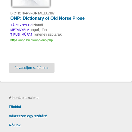
DICTIONARYPORTAL.EU/387
ONP: Dictionary of Old Norse Prose
izlandi
TÁRGYNYELV
angol, dán
METANYELV
Történeti szótárak
TÍPUS, MŰFAJ
https://onp.ku.dk/onp/onp.php
Javasoljon szótárat »
A honlap tartalma
Főoldal
Válasszon egy szótárt!
Rólunk