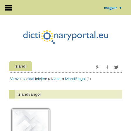
magyar
▼
izlandi
Vissza az oldal tetejére
»
izlandi
»
izlandi/angol
(1)
izlandi/angol