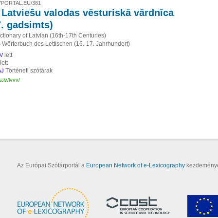
PORTAL.EU/381
 Latviešu valodas vēsturiskā vārdnīca
7. gadsimts)
ictionary of Latvian (16th-17th Centuries)
s Wörterbuch des Lettischen (16.-17. Jahrhundert)
lett
V
lett
Történeti szótárak
AJ
s.lv/lvvv/
Az Európai Szótárportál a
European Network of e-Lexicography
kezdeményez