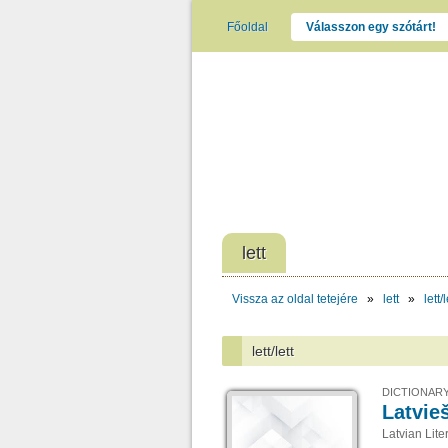
Főoldal
Válasszon egy szótárt!
lett
Vissza az oldal tetejére
»
lett
»
lett/l
lett/lett
DICTIONARY
Latvie
Latvian Lit