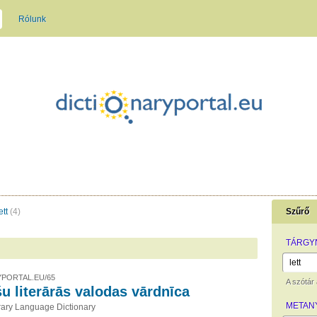
Rólunk
ett
(4)
Szűrő
TÁRGY
PORTAL.EU/65
A szótár á
šu literārās valodas vārdnīca
METAN
erary Language Dictionary