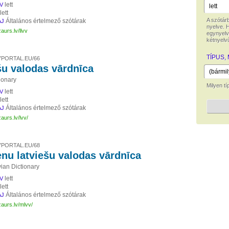
lett
V
lett
A szótár
Általános értelmező szótárak
AJ
nyelve. 
aurs.lv/llvv
egynyelv
kétnyelvű
TÍPUS,
PORTAL.EU/66
šu valodas vārdnīca
ionary
Milyen t
lett
V
lett
Általános értelmező szótárak
AJ
aurs.lv/lvv/
PORTAL.EU/68
nu latviešu valodas vārdnīca
ian Dictionary
lett
V
lett
Általános értelmező szótárak
AJ
zaurs.lv/mlvv/