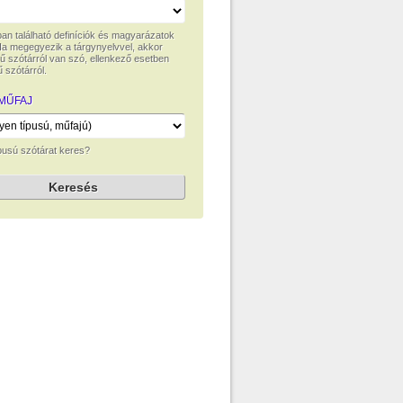
ban található definíciók és magyarázatok
Ha megegyezik a tárgynyelvvel, akkor
ű szótárról van szó, ellenkező esetben
 szótárról.
 MŰFAJ
ípusú szótárat keres?