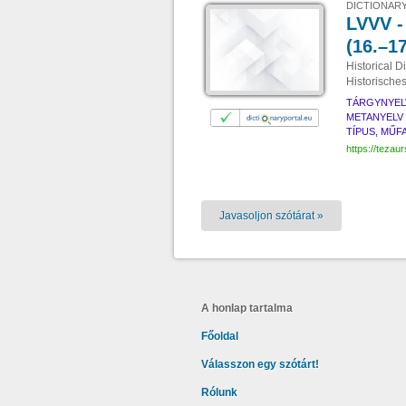
DICTIONARY
LVVV -
(16.–1
Historical D
Historische
TÁRGYNYEL
METANYELV
TÍPUS, MŰF
https://tezaur
Javasoljon szótárat »
A honlap tartalma
Főoldal
Válasszon egy szótárt!
Rólunk