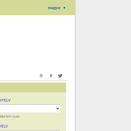
magyar
▼
NYELV
ltal leírt nyelv.
YELV