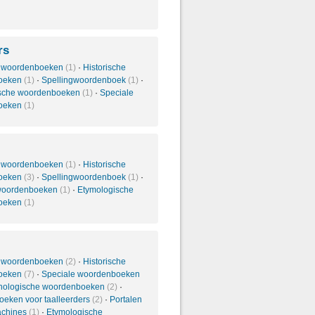
rs
 woordenboeken
(1)
·
Historische
oeken
(1)
·
Spellingwoordenboek
(1)
·
ische woordenboeken
(1)
·
Speciale
oeken
(1)
 woordenboeken
(1)
·
Historische
oeken
(3)
·
Spellingwoordenboek
(1)
·
 woordenboeken
(1)
·
Etymologische
oeken
(1)
 woordenboeken
(2)
·
Historische
oeken
(7)
·
Speciale woordenboeken
nologische woordenboeken
(2)
·
eken voor taalleerders
(2)
·
Portalen
achines
(1)
·
Etymologische