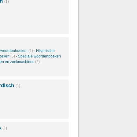
ch
(1)
 woordenboeken
(1)
·
Historische
oeken
(5)
·
Speciale woordenboeken
len en zoekmachines
(2)
rdisch
(1)
s
(1)