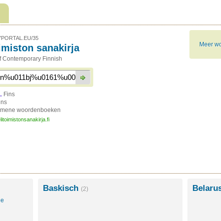
PORTAL.EU/35
Meer wo
oimiston sanakirja
of Contemporary Finnish
Fins
L
ins
emene woordenboeken
litoimistonsanakirja.fi
Baskisch
Belaru
(2)
le