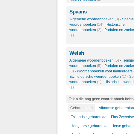
Spaans
Algemene woordenboeken
(3)
·
Specia
woordenboeken
(14)
·
Historische
woordenboeken
(2)
·
Portalen en zoek
(1)
Welsh
Algemene woordenboeken
(5)
·
Termin
woordenboeken
(5)
·
Portalen en zoek
(3)
·
Woordenboeken voor taalleerders
Etymologische woordenboeken
(1)
·
Sp
woordenboeken
(1)
·
Historische woor
(1)
Talen die nog geen woordenboek hebb
Gebarentalen
Albaanse gebarentaa
Estlandse gebarentaal
Fins-Zweedse
Hongaarse gebarentaal
Ierse gebare