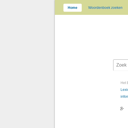
Home
Woordenboek zoeken
Het 
Lexi
info