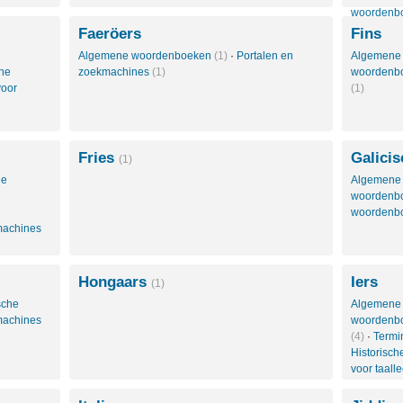
woordenb
Faeröers
Fins
Algemene woordenboeken
(1)
·
Portalen en
Algemene
he
zoekmachines
(1)
woordenb
oor
(1)
Fries
Galicis
(1)
le
Algemene
woordenb
woordenb
machines
Hongaars
Iers
(1)
sche
Algemene
machines
woordenb
(4)
·
Termi
Historisc
voor taall