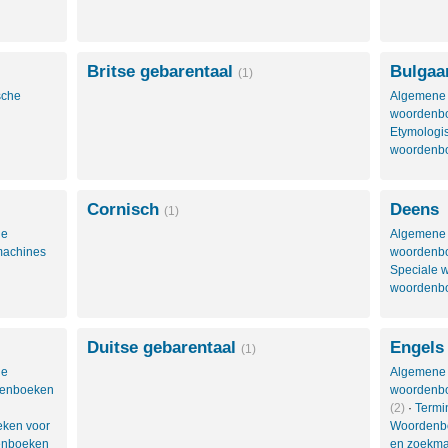
Britse gebarentaal
Bulgaa
(1)
sche
Algemene
woordenb
Etymolog
woordenb
Cornisch
Deens
(1)
le
Algemene
machines
woordenb
Speciale
woordenb
Duitse gebarentaal
Engels
(1)
le
Algemene
denboeken
woordenb
(2)
·
Termi
ken voor
Woordenbo
enboeken
en zoekm