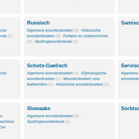
Russisch
Samis
sche
Algemene woordenboeken
(3)
·
Historische
boek
(1)
·
woordenboeken
(4)
·
Portalen en zoekmachines
(2)
·
Spellingwoordenboek
(1)
Schots-Gaelisch
Servis
sche
Algemene woordenboeken
(2)
·
Etymologische
Algemene
woordenboeken
(1)
·
Woordenboeken voor
woordenb
taalleerders
(1)
·
Historische woordenboeken
(1)
Slowaaks
Sorbis
le
Algemene woordenboeken
(3)
·
machines
Spellingwoordenboek
(1)
sche