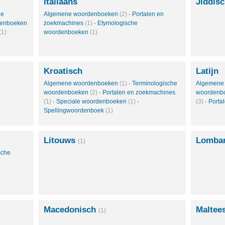
Italiaans
Jiddis
le
Algemene woordenboeken
(2)
·
Portalen en
denboeken
zoekmachines
(1)
·
Etymologische
(1)
woordenboeken
(1)
Kroatisch
Latijn
Algemene woordenboeken
(1)
·
Terminologische
Algemene
woordenboeken
(2)
·
Portalen en zoekmachines
woordenb
(1)
·
Speciale woordenboeken
(1)
·
(3)
·
Porta
Spellingwoordenboek
(1)
Litouws
Lomba
(1)
sche
Macedonisch
Maltee
(1)