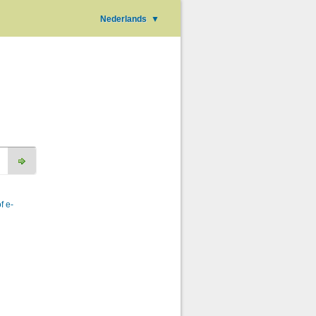
Nederlands
▼
f e-