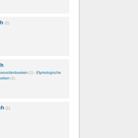
ch
(2)
ch
 woordenboeken
(1)
·
Etymologische
oeken
(1)
ch
(1)