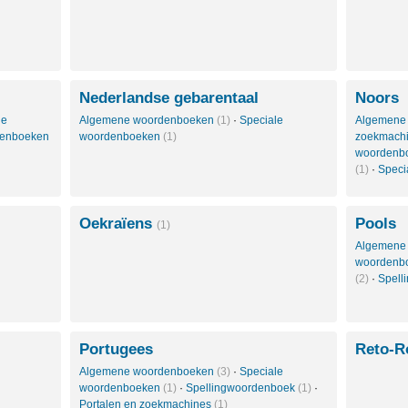
Nederlandse gebarentaal
Noors
le
Algemene woordenboeken
(1)
·
Speciale
Algemene
denboeken
woordenboeken
(1)
zoekmach
woordenb
(1)
·
Speci
Oekraïens
Pools
(1)
Algemene
woordenb
(2)
·
Spell
Portugees
Reto-
Algemene woordenboeken
(3)
·
Speciale
woordenboeken
(1)
·
Spellingwoordenboek
(1)
·
Portalen en zoekmachines
(1)