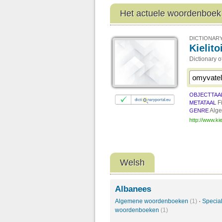
Het actuele woordenboek
DICTIONARY
Kielit
Dictionary 
OBJECTTAA
F
METATAAL
Alg
GENRE
http://www.kie
Welsh
Albanees
Algemene woordenboeken
(1)
·
Specia
woordenboeken
(1)