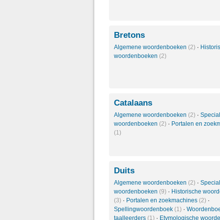
Bretons
Algemene woordenboeken
(2)
·
Histori
woordenboeken
(2)
Catalaans
Algemene woordenboeken
(2)
·
Specia
woordenboeken
(2)
·
Portalen en zoek
(1)
Duits
Algemene woordenboeken
(2)
·
Specia
woordenboeken
(9)
·
Historische woor
(3)
·
Portalen en zoekmachines
(2)
·
Spellingwoordenboek
(1)
·
Woordenboe
taalleerders
(1)
·
Etymologische woord