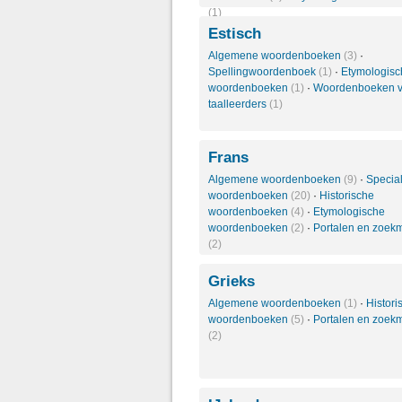
(1)
Estisch
Algemene woordenboeken
(3)
·
Spellingwoordenboek
(1)
·
Etymologisc
woordenboeken
(1)
·
Woordenboeken v
taalleerders
(1)
Frans
Algemene woordenboeken
(9)
·
Specia
woordenboeken
(20)
·
Historische
woordenboeken
(4)
·
Etymologische
woordenboeken
(2)
·
Portalen en zoek
(2)
Grieks
Algemene woordenboeken
(1)
·
Histori
woordenboeken
(5)
·
Portalen en zoek
(2)