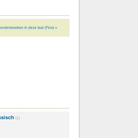
ordenboeken in deze taal (Fins) »
ssisch
(1)