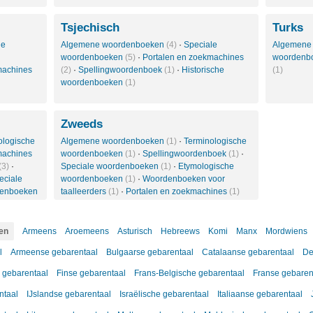
Tsjechisch
Turks
le
Algemene woordenboeken
(4)
·
Speciale
Algemene
woordenboeken
(5)
·
Portalen en zoekmachines
woordenb
machines
(2)
·
Spellingwoordenboek
(1)
·
Historische
(1)
woordenboeken
(1)
Zweeds
ologische
Algemene woordenboeken
(1)
·
Terminologische
machines
woordenboeken
(1)
·
Spellingwoordenboek
(1)
·
(3)
·
Speciale woordenboeken
(1)
·
Etymologische
eciale
woordenboeken
(1)
·
Woordenboeken voor
denboeken
taalleerders
(1)
·
Portalen en zoekmachines
(1)
en
Armeens
Aroemeens
Asturisch
Hebreews
Komi
Manx
Mordwiens
l
Armeense gebarentaal
Bulgaarse gebarentaal
Catalaanse gebarentaal
De
 gebarentaal
Finse gebarentaal
Frans-Belgische gebarentaal
Franse gebaren
ntaal
IJslandse gebarentaal
Israëlische gebarentaal
Italiaanse gebarentaal