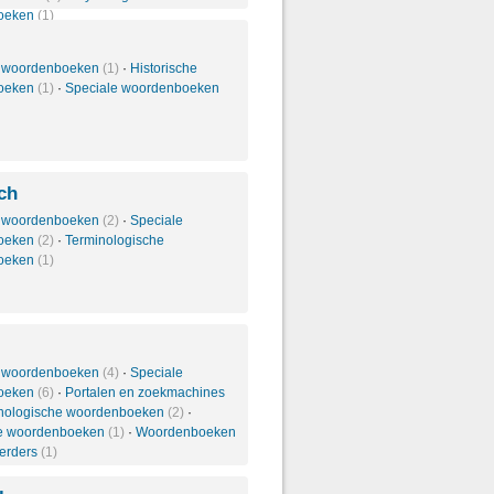
oeken
(1)
 woordenboeken
(1)
·
Historische
oeken
(1)
·
Speciale woordenboeken
ch
 woordenboeken
(2)
·
Speciale
oeken
(2)
·
Terminologische
oeken
(1)
 woordenboeken
(4)
·
Speciale
oeken
(6)
·
Portalen en zoekmachines
nologische woordenboeken
(2)
·
he woordenboeken
(1)
·
Woordenboeken
eerders
(1)