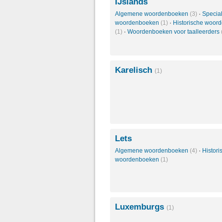
IJslands
Algemene woordenboeken
(3)
·
Specia
woordenboeken
(1)
·
Historische woor
(1)
·
Woordenboeken voor taalleerders
Karelisch
(1)
Lets
Algemene woordenboeken
(4)
·
Histori
woordenboeken
(1)
Luxemburgs
(1)