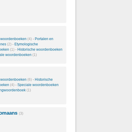
 woordenboeken
(4)
·
Portalen en
ines
(2)
·
Etymologische
oeken
(1)
·
Historische woordenboeken
ale woordenboeken
(1)
 woordenboeken
(6)
·
Historische
oeken
(4)
·
Speciale woordenboeken
ingwoordenboek
(1)
Romaans
(3)