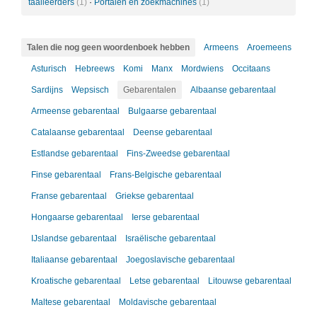
taalleerders
(1)
·
Portalen en zoekmachines
(1)
Talen die nog geen woordenboek hebben
Armeens
Aroemeens
Asturisch
Hebreews
Komi
Manx
Mordwiens
Occitaans
Sardijns
Wepsisch
Gebarentalen
Albaanse gebarentaal
Armeense gebarentaal
Bulgaarse gebarentaal
Catalaanse gebarentaal
Deense gebarentaal
Estlandse gebarentaal
Fins-Zweedse gebarentaal
Finse gebarentaal
Frans-Belgische gebarentaal
Franse gebarentaal
Griekse gebarentaal
Hongaarse gebarentaal
Ierse gebarentaal
IJslandse gebarentaal
Israëlische gebarentaal
Italiaanse gebarentaal
Joegoslavische gebarentaal
Kroatische gebarentaal
Letse gebarentaal
Litouwse gebarentaal
Maltese gebarentaal
Moldavische gebarentaal