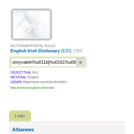
DICTIONARYPORTAL.EU/123
English-Irish Dictionary
(EID)
1959
Iers
OBJECTTAAL
Engels
METATAAL
Algemene woordenboeken
GENRE
http://www.teanglann.ie/en/eid/
Latijn
Albanees