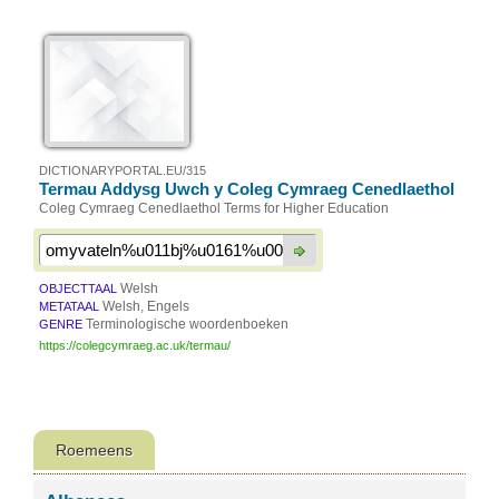
DICTIONARYPORTAL.EU/315
Termau Addysg Uwch y Coleg Cymraeg Cenedlaethol
Coleg Cymraeg Cenedlaethol Terms for Higher Education
Welsh
OBJECTTAAL
Welsh, Engels
METATAAL
Terminologische woordenboeken
GENRE
https://colegcymraeg.ac.uk/termau/
Roemeens