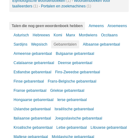
Etymologische woordenboeken
(1)
·
Woordenboeken voor
taalleerders
(1)
·
Portalen en zoekmachines
(1)
Talen die nog geen woordenboek hebben
Armeens
Aroemeens
Asturisch
Hebreews
Komi
Manx
Mordwiens
Occitaans
Sardijns
Wepsisch
Gebarentalen
Albaanse gebarentaal
Armeense gebarentaal
Bulgaarse gebarentaal
Catalaanse gebarentaal
Deense gebarentaal
Estlandse gebarentaal
Fins-Zweedse gebarentaal
Finse gebarentaal
Frans-Belgische gebarentaal
Franse gebarentaal
Griekse gebarentaal
Hongaarse gebarentaal
Ierse gebarentaal
IJslandse gebarentaal
Israëlische gebarentaal
Italiaanse gebarentaal
Joegoslavische gebarentaal
Kroatische gebarentaal
Letse gebarentaal
Litouwse gebarentaal
Maltese gebarentaal
Moldavische gebarentaal