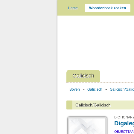
Home
Woordenboek zoeken
Galicisch
Boven
»
Galicisch
»
Galicisch/Gali
Galicisch/Galicisch
DICTIONARY
Digale
OBJECTTAA