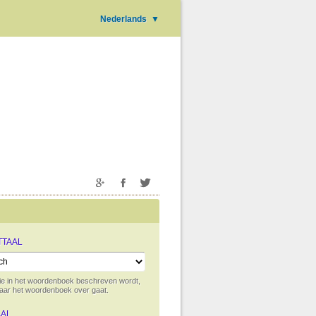
Nederlands
▼
TTAAL
die in het woordenboek beschreven wordt,
waar het woordenboek over gaat.
AAL