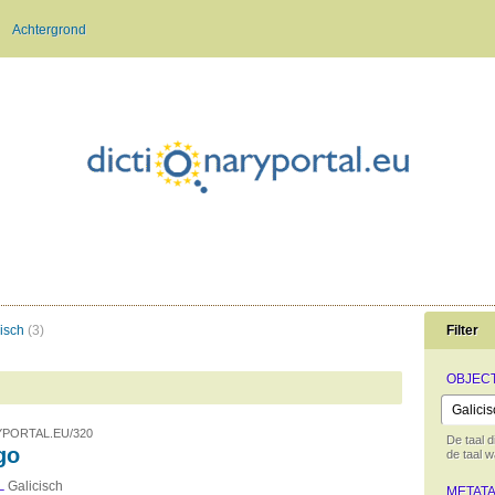
Achtergrond
cisch
(3)
Filter
OBJEC
PORTAL.EU/320
De taal 
go
de taal 
Galicisch
L
METAT