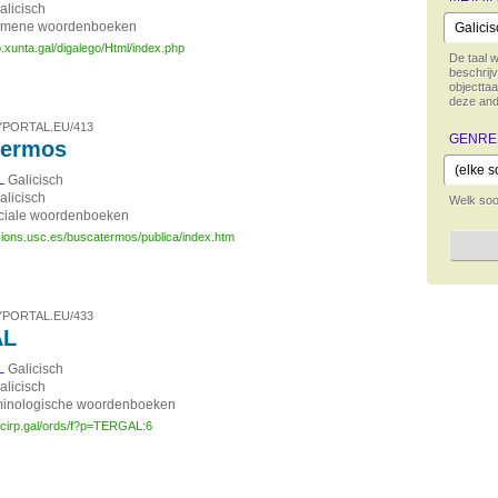
alicisch
emene woordenboeken
go.xunta.gal/digalego/Html/index.php
De taal 
beschrijv
objecttaa
deze and
PORTAL.EU/413
GENRE
termos
Galicisch
L
alicisch
Welk soo
ciale woordenboeken
acions.usc.es/buscatermos/publica/index.htm
PORTAL.EU/433
AL
Galicisch
L
alicisch
minologische woordenboeken
l.cirp.gal/ords/f?p=TERGAL:6