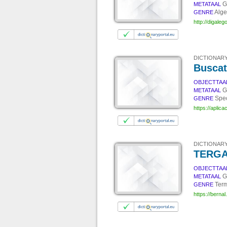
G
METATAAL
Alg
GENRE
http://digale
DICTIONARY
Busca
OBJECTTAA
G
METATAAL
Spe
GENRE
https://aplic
DICTIONARY
TERG
OBJECTTAA
G
METATAAL
Ter
GENRE
https://berna