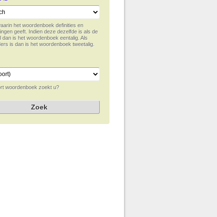
waarin het woordenboek definities en
ingen geeft. Indien deze dezelfde is als de
l dan is het woordenboek eentalig. Als
ers is dan is het woordenboek tweetalig.
rt woordenboek zoekt u?