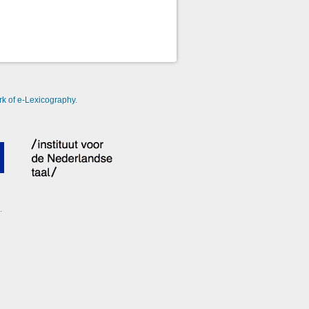
k of e-Lexicography
.
.