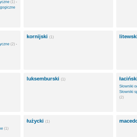
styczne
(1)
·
agogiczne
kornijski
litewsk
(1)
styczne
(2)
·
luksemburski
łacińsk
(1)
Słowniki 
Słowniki s
(2)
łużycki
maced
(1)
zne
(1)