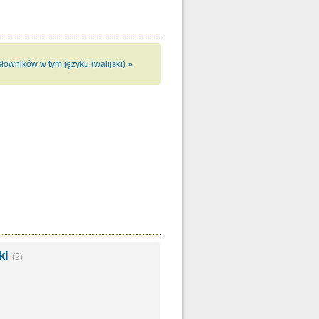
łowników w tym języku (walijski) »
ski
(2)