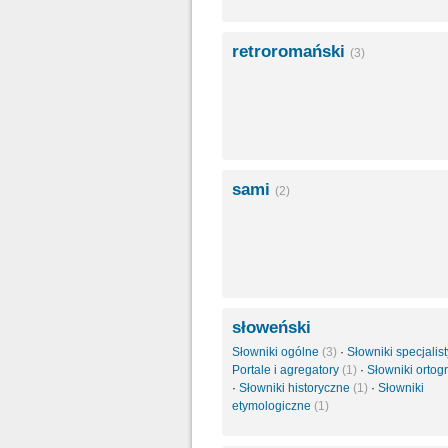
retroromański
(3)
sami
(2)
słoweński
Słowniki ogólne
(3)
·
Słowniki specjali
Portale i agregatory
(1)
·
Słowniki ortog
·
Słowniki historyczne
(1)
·
Słowniki
etymologiczne
(1)