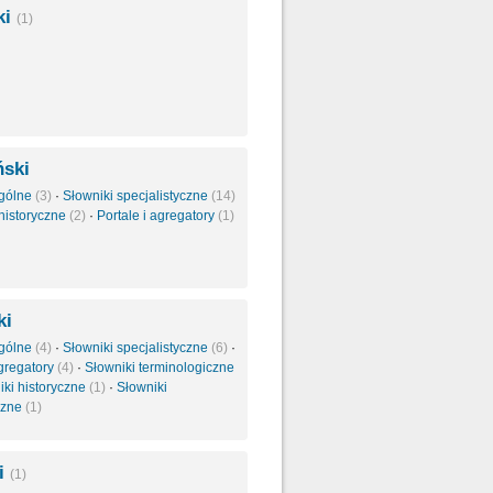
ki
(1)
ński
ogólne
(3)
·
Słowniki specjalistyczne
(14)
 historyczne
(2)
·
Portale i agregatory
(1)
ki
ogólne
(4)
·
Słowniki specjalistyczne
(6)
·
agregatory
(4)
·
Słowniki terminologiczne
iki historyczne
(1)
·
Słowniki
czne
(1)
ki
(1)