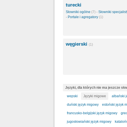
turecki
Słowniki ogólne
(7)
·
Słowniki specjali
·
Portale i agregatory
(1)
węgierski
(1)
Języki, dla których nie ma jeszcze sł
wepski
Języki migowe
albański 
duński język migowy
estoński język 
francusko-belgijski język migowy
gre
jugosłowiański język migowy
kataloń