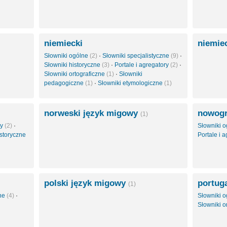
niemiecki
niemie
Słowniki ogólne
(2)
·
Słowniki specjalistyczne
(9)
·
Słowniki historyczne
(3)
·
Portale i agregatory
(2)
·
Słowniki ortograficzne
(1)
·
Słowniki
pedagogiczne
(1)
·
Słowniki etymologiczne
(1)
norweski język migowy
nowogr
(1)
ry
(2)
·
Słowniki 
istoryczne
Portale i 
polski język migowy
portuga
(1)
zne
(4)
·
Słowniki 
Słowniki o