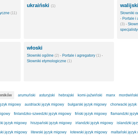
ukraiński
walijsk
(1)
styczne
(11)
Słowniki 
·
Portale i
(3)
·
Słown
specjalist
włoski
Słowniki ogólne
(2)
·
Portale i agregatory
(1)
·
Słowniki etymologiczne
(1)
owników
arumuński
asturyjski
hebrajski
komi-jaźwiński
manx
mordwiński
język migowy
austriacki język migowy
bułgarski język migowy
chorwacki język
migowy
finlandzko-szwedzki język migowy
fiński język migowy
flamandzki języ
cki język migowy
hiszpański język migowy
irlandzki język migowy
islandzki ję
ski język migowy
litewski język migowy
łotewski język migowy
maltański język