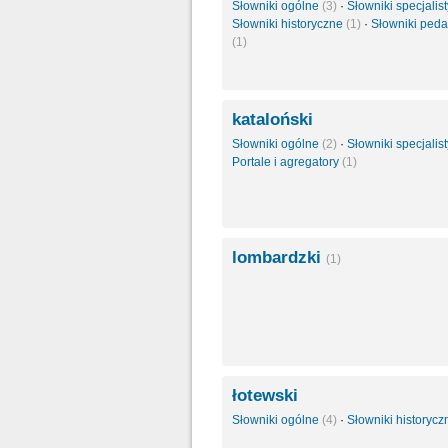
Słowniki ogólne
(3)
·
Słowniki specjali
Słowniki historyczne
(1)
·
Słowniki ped
(1)
kataloński
Słowniki ogólne
(2)
·
Słowniki specjali
Portale i agregatory
(1)
lombardzki
(1)
łotewski
Słowniki ogólne
(4)
·
Słowniki historyc