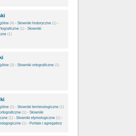
ki
ogólne
(4)
·
Słowniki historyczne
(1)
·
rtograficzne
(1)
·
Słowniki
czne
(1)
ki
ogólne
(3)
·
Słowniki ortograficzne
(1)
ki
ogólne
(1)
·
Słowniki terminologiczne
(1)
ortograficzne
(1)
·
Słowniki
yczne
(1)
·
Słowniki etymologiczne
(1)
·
pedagogiczne
(1)
·
Portale i agregatory