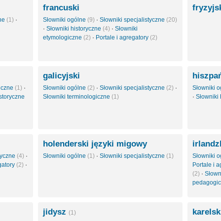
francuski
fryzyjs
zne
(1)
·
Słowniki ogólne
(9)
·
Słowniki specjalistyczne
(20)
·
Słowniki historyczne
(4)
·
Słowniki
etymologiczne
(2)
·
Portale i agregatory
(2)
galicyjski
hiszpa
giczne
(1)
·
Słowniki ogólne
(2)
·
Słowniki specjalistyczne
(2)
·
Słowniki 
istoryczne
Słowniki terminologiczne
(1)
·
Słowniki
holenderski języki migowy
irlandz
styczne
(4)
·
Słowniki ogólne
(1)
·
Słowniki specjalistyczne
(1)
Słowniki 
gatory
(2)
·
Portale i 
(2)
·
Słown
pedagogi
jidysz
karels
(1)