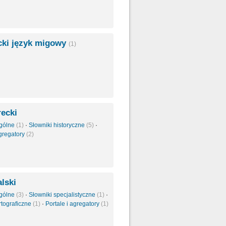
cki język migowy
(1)
ecki
ogólne
(1)
·
Słowniki historyczne
(5)
·
agregatory
(2)
lski
ogólne
(3)
·
Słowniki specjalistyczne
(1)
·
rtograficzne
(1)
·
Portale i agregatory
(1)