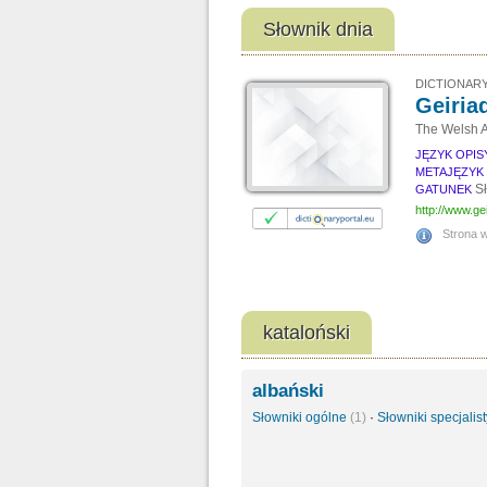
Słownik dnia
DICTIONARY
Geiria
The Welsh A
JĘZYK OPI
METAJĘZYK
S
GATUNEK
http://www.ge
Strona 
kataloński
albański
Słowniki ogólne
(1)
·
Słowniki specjali