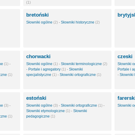
(1)
bretoński
brytyj
Słowniki ogólne
(2)
·
Słowniki historyczne
(2)
chorwacki
czeski
zne
(1)
·
Słowniki ogólne
(1)
·
Słowniki terminologiczne
(2)
Słowniki 
·
Portale i agregatory
(1)
·
Słowniki
Portale i 
yczne
(1)
specjalistyczne
(1)
·
Słowniki ortograficzne
(1)
·
Słowniki
estoński
farersk
zne
(3)
·
Słowniki ogólne
(3)
·
Słowniki ortograficzne
(1)
·
Słowniki 
Słowniki etymologiczne
(1)
·
Słowniki
iczne
(1)
pedagogiczne
(1)