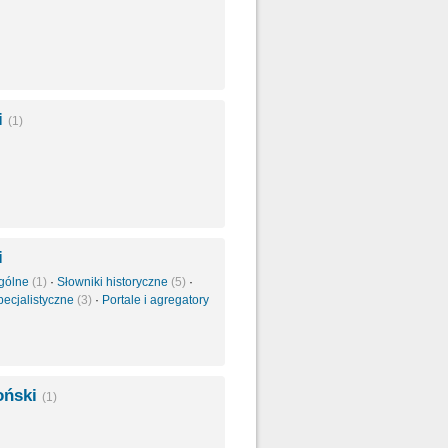
i
(1)
i
ogólne
(1)
·
Słowniki historyczne
(5)
·
pecjalistyczne
(3)
·
Portale i agregatory
oński
(1)