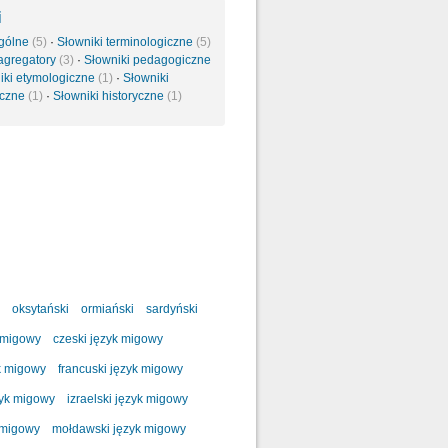
i
ogólne
(5)
·
Słowniki terminologiczne
(5)
 agregatory
(3)
·
Słowniki pedagogiczne
iki etymologiczne
(1)
·
Słowniki
yczne
(1)
·
Słowniki historyczne
(1)
oksytański
ormiański
sardyński
 migowy
czeski język migowy
k migowy
francuski język migowy
zyk migowy
izraelski język migowy
 migowy
mołdawski język migowy