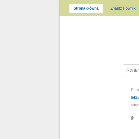
Strona główna
Znajdź słownik
Euro
leks
spra