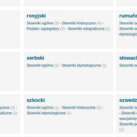
rosyjski
rumuńs
Słowniki ogólne
(3)
·
Słowniki historyczne
(4)
·
Słowniki 
Portale i agregatory
(2)
·
Słowniki ortograficzne
(1)
Słowniki o
etymologi
serbski
słowac
Słowniki ogólne
(1)
·
Słowniki etymologiczne
(1)
Słowniki 
szkocki
szwedz
styczne
(2)
·
Słowniki ogólne
(1)
·
Słowniki historyczne
(2)
·
Słowniki 
raficzne
(1)
Słowniki etymologiczne
(1)
·
Słowniki 
specjalist
Słowniki 
(1)