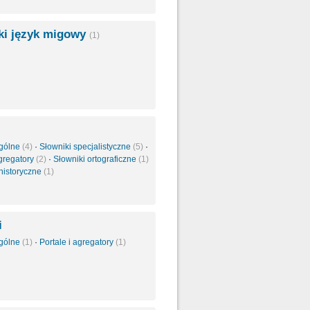
ski język migowy
(1)
ogólne
(4)
·
Słowniki specjalistyczne
(5)
·
agregatory
(2)
·
Słowniki ortograficzne
(1)
 historyczne
(1)
i
ogólne
(1)
·
Portale i agregatory
(1)