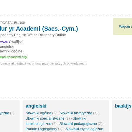
PORTAL.EU/109
Więcej s
dur yr Academi (Saes.-Cym.)
cademy English-Welsh Dictionary Online
walijski
SYWANY
angielski
łowniki ogólne
iriaduracademi.org/
wymaga akceptacji warunków przy pierwszych odwiedzinach.
angielski
baskij
styczne
(1)
Słowniki ogólne
(2)
·
Słowniki historyczne
(7)
·
Słowniki specjalistyczne
(2)
·
Słowniki
terminologiczne
(2)
·
Słowniki pedagogiczne
(2)
·
Portale i agregatory
(1)
·
Słowniki etymologiczne