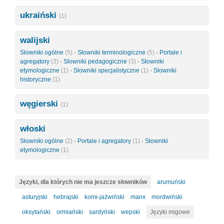
ukraiński
(1)
walijski
Słowniki ogólne
(5)
·
Słowniki terminologiczne
(5)
·
Portale i
agregatory
(3)
·
Słowniki pedagogiczne
(3)
·
Słowniki
etymologiczne
(1)
·
Słowniki specjalistyczne
(1)
·
Słowniki
historyczne
(1)
węgierski
(1)
włoski
Słowniki ogólne
(2)
·
Portale i agregatory
(1)
·
Słowniki
etymologiczne
(1)
Języki, dla których nie ma jeszcze słowników
arumuński
asturyjski
hebrajski
komi-jaźwiński
manx
mordwiński
oksytański
ormiański
sardyński
wepski
Języki migowe