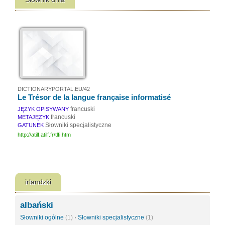
DICTIONARYPORTAL.EU/42
Le Trésor de la langue française informatisé
francuski
JĘZYK OPISYWANY
francuski
METAJĘZYK
Słowniki specjalistyczne
GATUNEK
http://atilf.atilf.fr/tlfi.htm
irlandzki
albański
Słowniki ogólne
(1)
·
Słowniki specjalistyczne
(1)