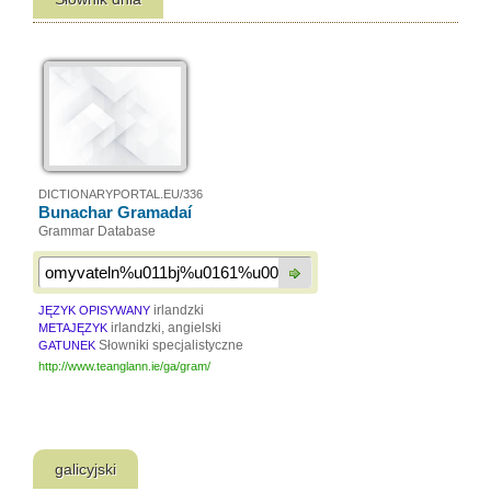
DICTIONARYPORTAL.EU/336
Bunachar Gramadaí
Grammar Database
irlandzki
JĘZYK OPISYWANY
irlandzki, angielski
METAJĘZYK
Słowniki specjalistyczne
GATUNEK
http://www.teanglann.ie/ga/gram/
galicyjski