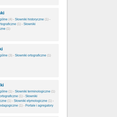
ki
ogólne
(4)
·
Słowniki historyczne
(1)
·
rtograficzne
(1)
·
Słowniki
czne
(1)
ki
ogólne
(3)
·
Słowniki ortograficzne
(1)
ki
ogólne
(1)
·
Słowniki terminologiczne
(1)
ortograficzne
(1)
·
Słowniki
yczne
(1)
·
Słowniki etymologiczne
(1)
·
pedagogiczne
(1)
·
Portale i agregatory