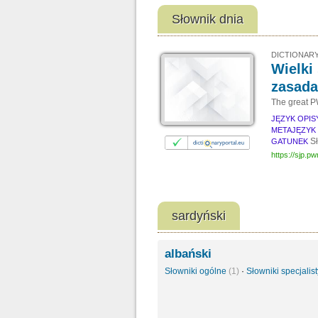
Słownik dnia
DICTIONARY
Wielki
zasada
The great PW
JĘZYK OPI
METAJĘZYK
Sł
GATUNEK
https://sjp.pwn
sardyński
albański
Słowniki ogólne
(1)
·
Słowniki specjali