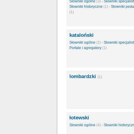
Słowniki ogólne
(3)
·
Słowniki specjali
Słowniki historyczne
(1)
·
Słowniki ped
(1)
kataloński
Słowniki ogólne
(2)
·
Słowniki specjali
Portale i agregatory
(1)
lombardzki
(1)
łotewski
Słowniki ogólne
(4)
·
Słowniki historyc