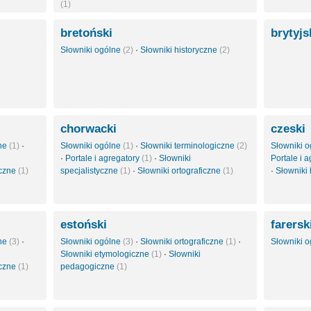
(1)
bretoński
brytyj
Słowniki ogólne
(2)
·
Słowniki historyczne
(2)
chorwacki
czeski
zne
(1)
·
Słowniki ogólne
(1)
·
Słowniki terminologiczne
(2)
Słowniki 
·
Portale i agregatory
(1)
·
Słowniki
Portale i 
yczne
(1)
specjalistyczne
(1)
·
Słowniki ortograficzne
(1)
·
Słowniki
estoński
farersk
zne
(3)
·
Słowniki ogólne
(3)
·
Słowniki ortograficzne
(1)
·
Słowniki 
Słowniki etymologiczne
(1)
·
Słowniki
iczne
(1)
pedagogiczne
(1)