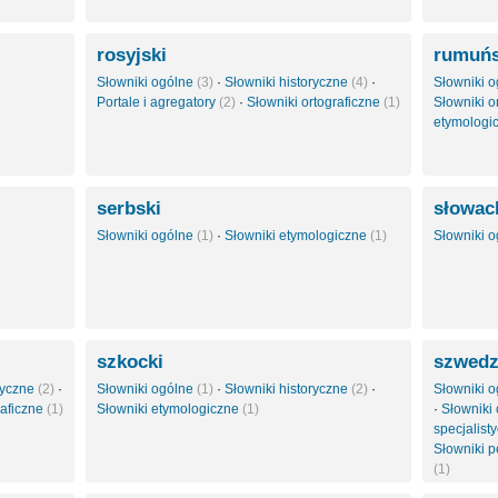
rosyjski
rumuńs
Słowniki ogólne
(3)
·
Słowniki historyczne
(4)
·
Słowniki 
Portale i agregatory
(2)
·
Słowniki ortograficzne
(1)
Słowniki o
etymologi
serbski
słowac
Słowniki ogólne
(1)
·
Słowniki etymologiczne
(1)
Słowniki 
szkocki
szwedz
styczne
(2)
·
Słowniki ogólne
(1)
·
Słowniki historyczne
(2)
·
Słowniki 
raficzne
(1)
Słowniki etymologiczne
(1)
·
Słowniki 
specjalist
Słowniki 
(1)