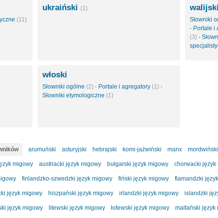
ukraiński
walijsk
(1)
styczne
(11)
Słowniki 
·
Portale i
(3)
·
Słown
specjalist
włoski
Słowniki ogólne
(2)
·
Portale i agregatory
(1)
·
Słowniki etymologiczne
(1)
owników
arumuński
asturyjski
hebrajski
komi-jaźwiński
manx
mordwiński
język migowy
austriacki język migowy
bułgarski język migowy
chorwacki język
migowy
finlandzko-szwedzki język migowy
fiński język migowy
flamandzki języ
cki język migowy
hiszpański język migowy
irlandzki język migowy
islandzki ję
ski język migowy
litewski język migowy
łotewski język migowy
maltański język