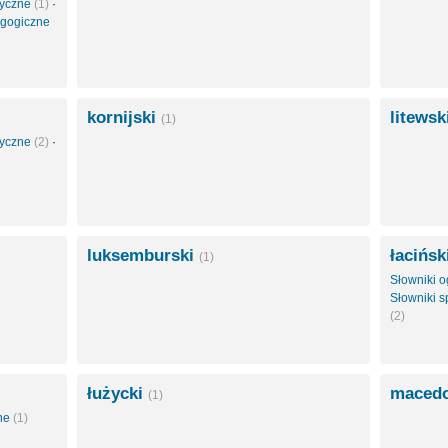
styczne
(1)
·
agogiczne
kornijski
litewsk
(1)
styczne
(2)
·
luksemburski
łacińsk
(1)
Słowniki 
Słowniki s
(2)
łużycki
maced
(1)
zne
(1)