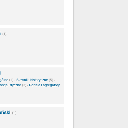
i
(1)
i
ogólne
(1)
·
Słowniki historyczne
(5)
·
pecjalistyczne
(3)
·
Portale i agregatory
oński
(1)