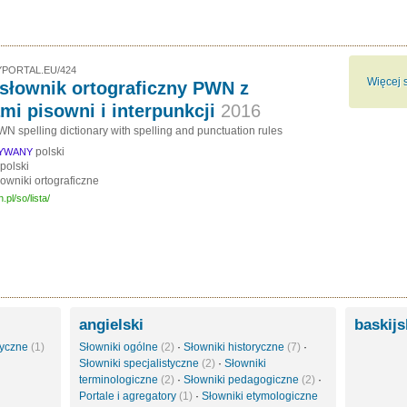
PORTAL.EU/424
Więcej 
 słownik ortograficzny PWN z
mi pisowni i interpunkcji
2016
N spelling dictionary with spelling and punctuation rules
polski
SYWANY
polski
owniki ortograficzne
.pl/so/lista/
angielski
baskij
styczne
(1)
Słowniki ogólne
(2)
·
Słowniki historyczne
(7)
·
Słowniki specjalistyczne
(2)
·
Słowniki
terminologiczne
(2)
·
Słowniki pedagogiczne
(2)
·
Portale i agregatory
(1)
·
Słowniki etymologiczne