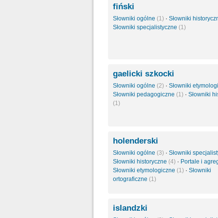
fiński
Słowniki ogólne
(1)
·
Słowniki historyc
Słowniki specjalistyczne
(1)
gaelicki szkocki
Słowniki ogólne
(2)
·
Słowniki etymolo
Słowniki pedagogiczne
(1)
·
Słowniki h
(1)
holenderski
Słowniki ogólne
(3)
·
Słowniki specjali
Słowniki historyczne
(4)
·
Portale i agre
Słowniki etymologiczne
(1)
·
Słowniki
ortograficzne
(1)
islandzki