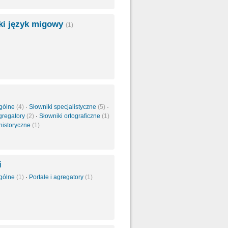
ski język migowy
(1)
ogólne
(4)
·
Słowniki specjalistyczne
(5)
·
agregatory
(2)
·
Słowniki ortograficzne
(1)
 historyczne
(1)
i
ogólne
(1)
·
Portale i agregatory
(1)