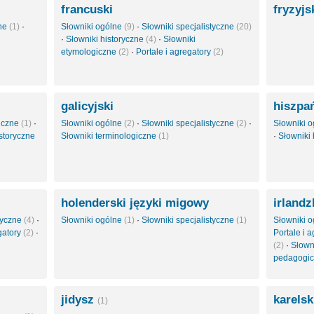
francuski
fryzyjs
zne
(1)
·
Słowniki ogólne
(9)
·
Słowniki specjalistyczne
(20)
·
Słowniki historyczne
(4)
·
Słowniki
etymologiczne
(2)
·
Portale i agregatory
(2)
galicyjski
hiszpa
giczne
(1)
·
Słowniki ogólne
(2)
·
Słowniki specjalistyczne
(2)
·
Słowniki 
istoryczne
Słowniki terminologiczne
(1)
·
Słowniki
holenderski języki migowy
irlandz
styczne
(4)
·
Słowniki ogólne
(1)
·
Słowniki specjalistyczne
(1)
Słowniki 
gatory
(2)
·
Portale i 
(2)
·
Słown
pedagogi
jidysz
karels
(1)