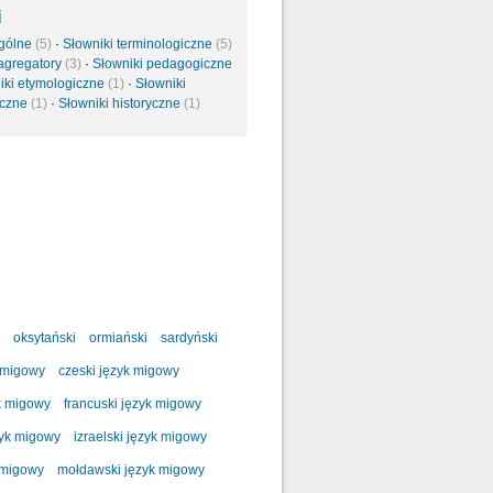
i
ogólne
(5)
·
Słowniki terminologiczne
(5)
 agregatory
(3)
·
Słowniki pedagogiczne
iki etymologiczne
(1)
·
Słowniki
yczne
(1)
·
Słowniki historyczne
(1)
oksytański
ormiański
sardyński
 migowy
czeski język migowy
k migowy
francuski język migowy
zyk migowy
izraelski język migowy
 migowy
mołdawski język migowy