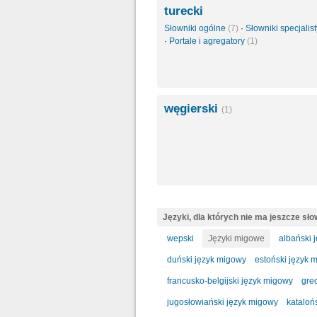
turecki
Słowniki ogólne
(7)
·
Słowniki specjali
·
Portale i agregatory
(1)
węgierski
(1)
Języki, dla których nie ma jeszcze sł
wepski
Języki migowe
albański 
duński język migowy
estoński język 
francusko-belgijski język migowy
gre
jugosłowiański język migowy
kataloń