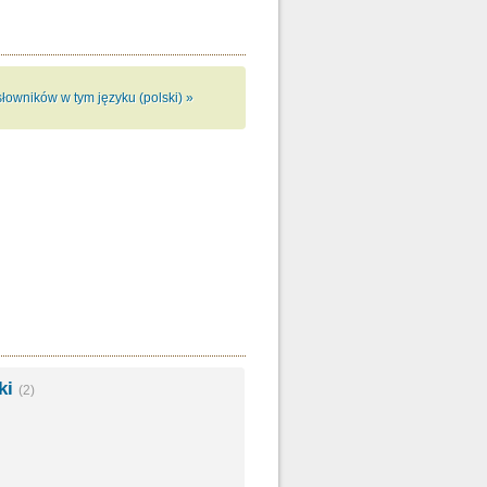
słowników w tym języku (polski) »
ski
(2)