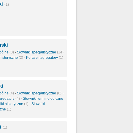
ki
(1)
ński
ogólne
(3)
·
Słowniki specjalistyczne
(14)
 historyczne
(2)
·
Portale i agregatory
(1)
ki
ogólne
(4)
·
Słowniki specjalistyczne
(6)
·
agregatory
(4)
·
Słowniki terminologiczne
iki historyczne
(1)
·
Słowniki
czne
(1)
ki
(1)