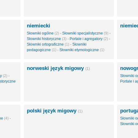
niemiecki
niemie
Słowniki ogólne
(2)
·
Słowniki specjalistyczne
(9)
·
Słowniki historyczne
(3)
·
Portale i agregatory
(2)
·
Słowniki ortograficzne
(1)
·
Słowniki
pedagogiczne
(1)
·
Słowniki etymologiczne
(1)
norweski język migowy
nowogr
(1)
ry
(2)
·
Słowniki 
istoryczne
Portale i 
polski język migowy
portuga
(1)
zne
(4)
·
Słowniki 
Słowniki o