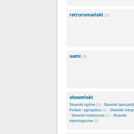
retroromański
(3)
sami
(2)
słoweński
Słowniki ogólne
(3)
·
Słowniki specjali
Portale i agregatory
(1)
·
Słowniki ortog
·
Słowniki historyczne
(1)
·
Słowniki
etymologiczne
(1)