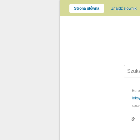
Strona główna
Znajdź słownik
Euro
leks
spra