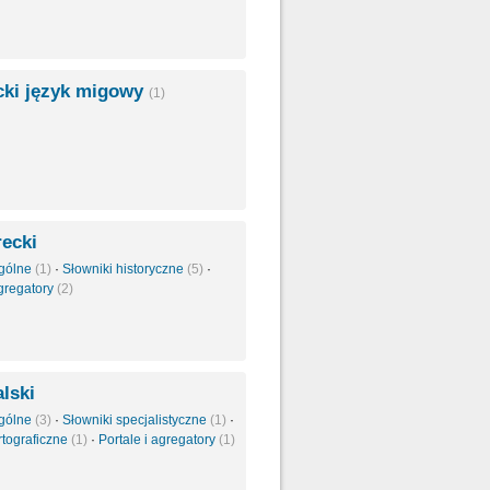
cki język migowy
(1)
ecki
ogólne
(1)
·
Słowniki historyczne
(5)
·
agregatory
(2)
lski
ogólne
(3)
·
Słowniki specjalistyczne
(1)
·
rtograficzne
(1)
·
Portale i agregatory
(1)