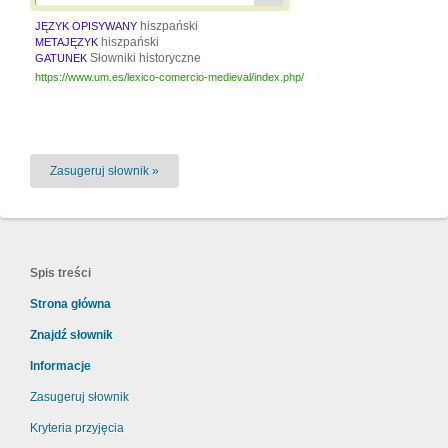
hiszpański
JĘZYK OPISYWANY
hiszpański
METAJĘZYK
Słowniki historyczne
GATUNEK
https://www.um.es/lexico-comercio-medieval/index.php/
Zasugeruj słownik »
Spis treści
Strona główna
Znajdź słownik
Informacje
Zasugeruj słownik
Kryteria przyjęcia