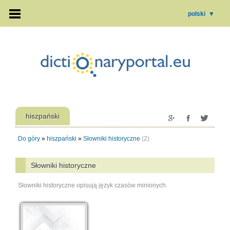
polski
▼
hiszpański
Do góry
»
hiszpański
»
Słowniki historyczne
(2)
Słowniki historyczne
Słowniki historyczne opisują język czasów minionych.