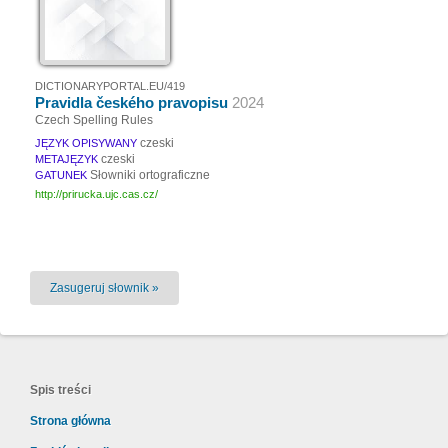
DICTIONARYPORTAL.EU/419
Pravidla českého pravopisu
2024
Czech Spelling Rules
czeski
JĘZYK OPISYWANY
czeski
METAJĘZYK
Słowniki ortograficzne
GATUNEK
http://prirucka.ujc.cas.cz/
Zasugeruj słownik »
Spis treści
Strona główna