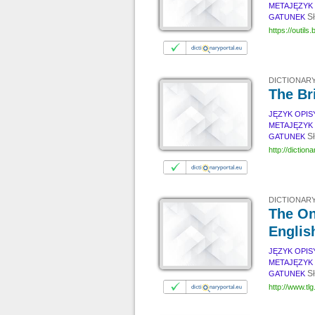
METAJĘZYK
Sł
GATUNEK
https://outils.
DICTIONARY
The Br
JĘZYK OPI
METAJĘZYK
S
GATUNEK
http://diction
DICTIONARY
The On
Englis
JĘZYK OPI
METAJĘZYK
S
GATUNEK
http://www.tlg