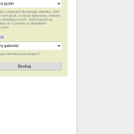
su i objaśnień dla danego słownika. Jeśli
ten sam język, co język opisywany, mówimy
u jednojęzycznym. Jeśli te języki są
amy do czynienia ze słownikiem
cznym.
EK
typu słownika poszukujesz?