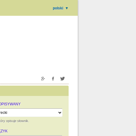
polski
▼
 OPISYWANY
óry opisuje słownik.
ĘZYK