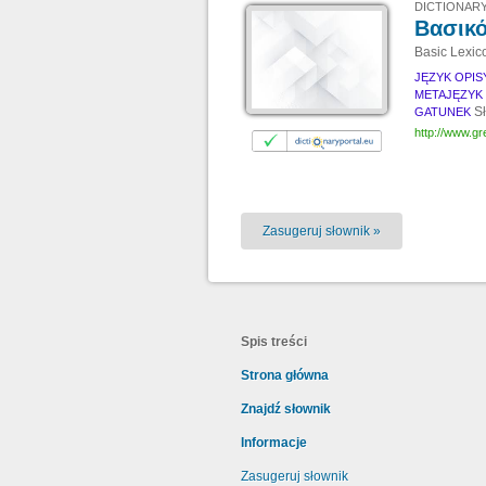
DICTIONARY
Βασικό
Basic Lexic
JĘZYK OPI
METAJĘZYK
S
GATUNEK
http://www.gr
Zasugeruj słownik »
Spis treści
Strona główna
Znajdź słownik
Informacje
Zasugeruj słownik