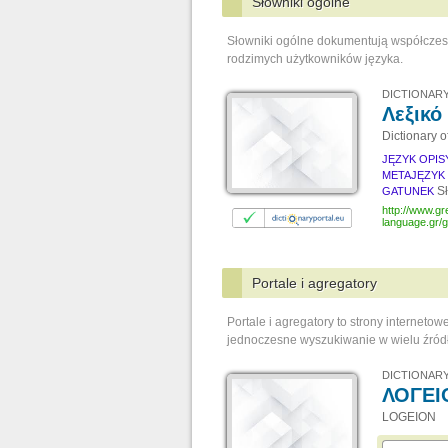
Słowniki ogólne
Słowniki ogólne dokumentują współczes
rodzimych użytkowników języka.
DICTIONARY
Λεξικό
Dictionary 
JĘZYK OPI
METAJĘZYK
S
GATUNEK
http://www.gr
language.gr/g
Portale i agregatory
Portale i agregatory to strony interneto
jednoczesne wyszukiwanie w wielu źród
DICTIONARY
ΛΟΓΕΙ
LOGEION