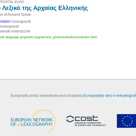
PORTAL.EU/50
 Λεξικό της Αρχαίας Ελληνικής
on of Ancient Greek
nowogrecki
SYWANY
nowogrecki
łowniki historyczne
eek-language.gr/greekLang/ancient_greek/tools/lexicon/index.html
Europejski portal słownikowy jest inicjatywą
Europejskiej sieci e-leksykografi