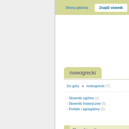
Strona główna
Znajdź słownik
nowogrecki
Do góry
»
nowogrecki
(7)
·
Słowniki ogólne
(1)
·
Słowniki historyczne
(5)
·
Portale i agregatory
(2)