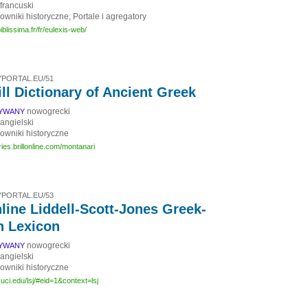
francuski
owniki historyczne, Portale i agregatory
biblissima.fr/fr/eulexis-web/
PORTAL.EU/51
ill Dictionary of Ancient Greek
nowogrecki
SYWANY
angielski
łowniki historyczne
aries.brillonline.com/montanari
PORTAL.EU/53
line Liddell-Scott-Jones Greek-
h Lexicon
nowogrecki
SYWANY
angielski
łowniki historyczne
.uci.edu/lsj/#eid=1&context=lsj