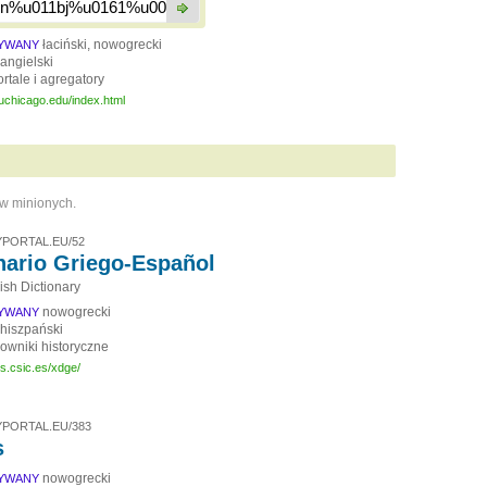
łaciński, nowogrecki
SYWANY
angielski
rtale i agregatory
n.uchicago.edu/index.html
ów minionych.
PORTAL.EU/52
nario Griego-Español
sh Dictionary
nowogrecki
SYWANY
hiszpański
łowniki historyczne
hs.csic.es/xdge/
PORTAL.EU/383
s
nowogrecki
SYWANY