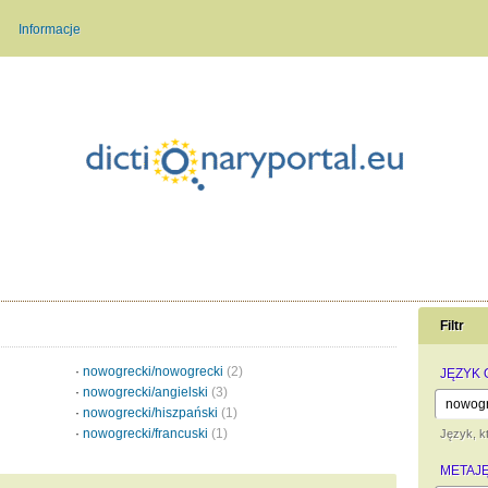
Informacje
Filtr
·
nowogrecki/nowogrecki
(2)
JĘZYK
·
nowogrecki/angielski
(3)
·
nowogrecki/hiszpański
(1)
·
nowogrecki/francuski
(1)
Język, kt
METAJ