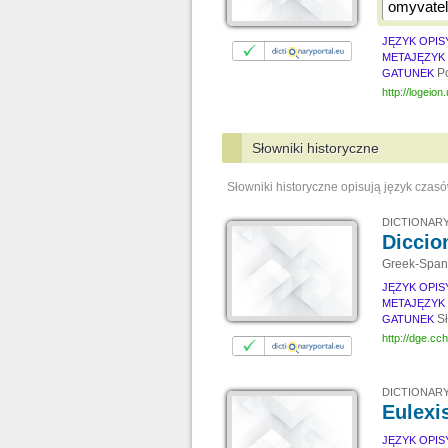
JĘZYK OPI
METAJĘZYK
Po
GATUNEK
http://logeio
Słowniki historyczne
Słowniki historyczne opisują język czas
DICTIONARY
Diccio
Greek-Spani
JĘZYK OPI
METAJĘZYK
S
GATUNEK
http://dge.cc
DICTIONARY
Eulexi
JĘZYK OPI