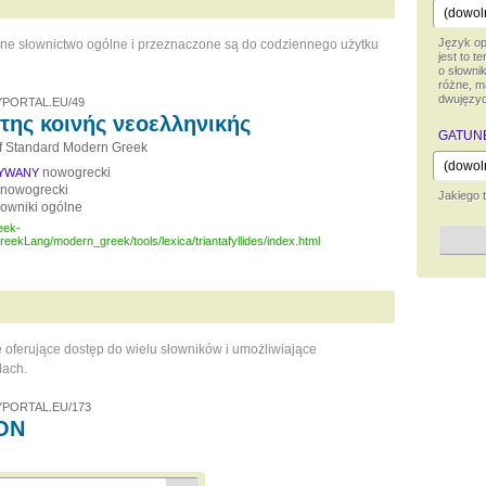
Język opi
ne słownictwo ogólne i przeznaczone są do codziennego użytku
jest to 
o słownik
różne, m
dwujęzy
PORTAL.EU/49
 της κοινής νεοελληνικής
GATUN
of Standard Modern Greek
nowogrecki
SYWANY
nowogrecki
Jakiego 
łowniki ogólne
eek-
reekLang/modern_greek/tools/lexica/triantafyllides/index.html
we oferujące dostęp do wielu słowników i umożliwiające
łach.
PORTAL.EU/173
ΟΝ