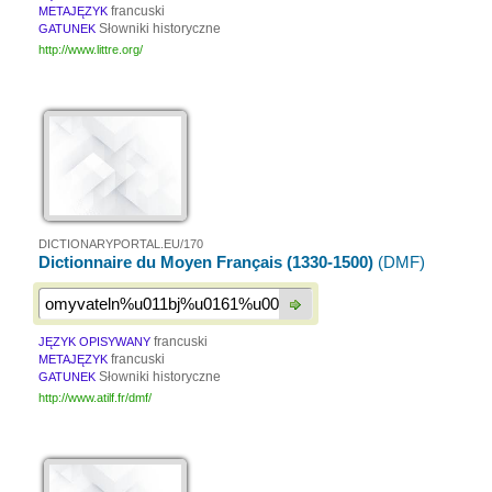
francuski
METAJĘZYK
Słowniki historyczne
GATUNEK
http://www.littre.org/
DICTIONARYPORTAL.EU/170
Dictionnaire du Moyen Français (1330-1500)
(DMF)
francuski
JĘZYK OPISYWANY
francuski
METAJĘZYK
Słowniki historyczne
GATUNEK
http://www.atilf.fr/dmf/