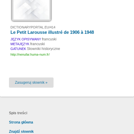
DICTIONARYPORTAL.EU/414
Le Petit Larousse illustré de 1906 à 1948
francuski
JĘZYK OPISYWANY
francuski
METAJĘZYK
Słowniki historyczne
GATUNEK
http://nenufar.huma-num.fr/
Zasugeruj słownik »
Spis treści
Strona główna
Znajdź słownik