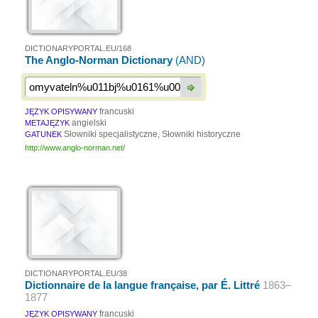
DICTIONARYPORTAL.EU/168
The Anglo-Norman Dictionary
(AND)
francuski
JĘZYK OPISYWANY
angielski
METAJĘZYK
Słowniki specjalistyczne, Słowniki historyczne
GATUNEK
http://www.anglo-norman.net/
DICTIONARYPORTAL.EU/38
Dictionnaire de la langue française, par É. Littré
1863–
1877
francuski
JĘZYK OPISYWANY