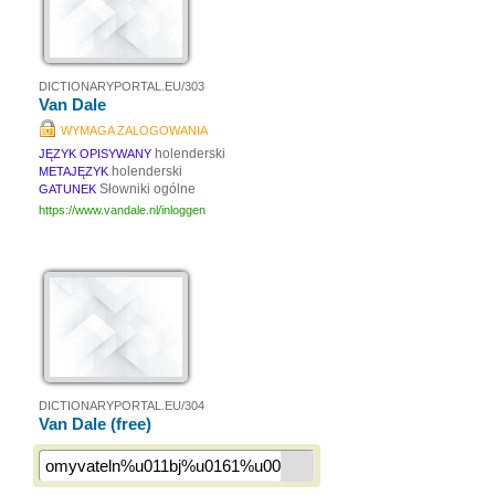
DICTIONARYPORTAL.EU/303
Van Dale
WYMAGA ZALOGOWANIA
holenderski
JĘZYK OPISYWANY
holenderski
METAJĘZYK
Słowniki ogólne
GATUNEK
https://www.vandale.nl/inloggen
DICTIONARYPORTAL.EU/304
Van Dale (free)