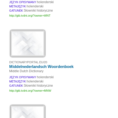
holenderski
JĘZYK OPISYWANY
holenderski
METAJĘZYK
Słowniki historyczne
GATUNEK
http://gtb.ivdnt.org/?owner=WNT
DICTIONARYPORTAL.EU/20
Middelnederlandsch Woordenboek
Middle Dutch Dictionary
holenderski
JĘZYK OPISYWANY
holenderski
METAJĘZYK
Słowniki historyczne
GATUNEK
http://gtb.ivdnt.org/?owner=MNW