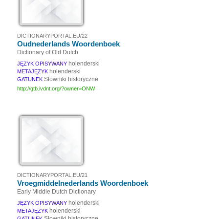
DICTIONARYPORTAL.EU/22
Oudnederlands Woordenboek
Dictionary of Old Dutch
holenderski
JĘZYK OPISYWANY
holenderski
METAJĘZYK
Słowniki historyczne
GATUNEK
http://gtb.ivdnt.org/?owner=ONW
DICTIONARYPORTAL.EU/21
Vroegmiddelnederlands Woordenboek
Early Middle Dutch Dictionary
holenderski
JĘZYK OPISYWANY
holenderski
METAJĘZYK
Słowniki historyczne
GATUNEK