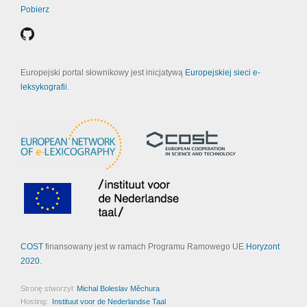
Pobierz
Europejski portal słownikowy jest inicjatywą
Europejskiej sieci e-
leksykografii
.
COST
finansowany jest w ramach Programu Ramowego UE
Horyzont
2020
.
Stronę stworzył:
Michal Boleslav Měchura
Hosting:
Instituut voor de Nederlandse Taal