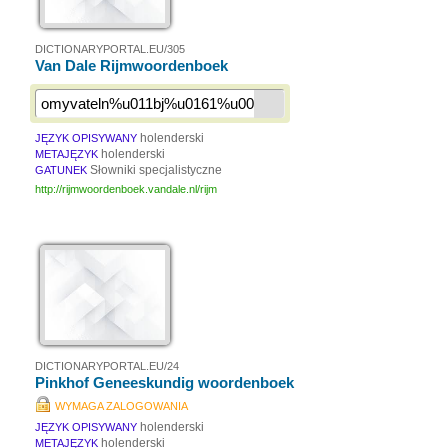
DICTIONARYPORTAL.EU/305
Van Dale Rijmwoordenboek
holenderski
JĘZYK OPISYWANY
holenderski
METAJĘZYK
Słowniki specjalistyczne
GATUNEK
http://rijmwoordenboek.vandale.nl/rijm
DICTIONARYPORTAL.EU/24
Pinkhof Geneeskundig woordenboek
WYMAGA ZALOGOWANIA
holenderski
JĘZYK OPISYWANY
holenderski
METAJĘZYK