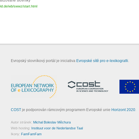
alizované slovníky
id.de/wb/swwz/start.html
Evropský slovníkový portál je iniciativa
Evropské sítě pro e-lexikografii
.
COST
je podporován rámcovým programem Evropské unie
Horizont 2020
.
Autor stránek:
Michal Boleslav Měchura
Web hosting:
Instituut voor de Nederlandse Taal
Ikony:
FamFamFam