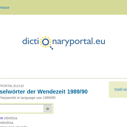
ormace
PORTAL.EU/132
Další sl
selwörter der Wendezeit 1989/90
of keywords in language use 1989/90
němčina
YK
němčina