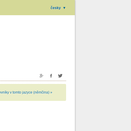
česky
▼
ovníky v tomto jazyce (němčina) »