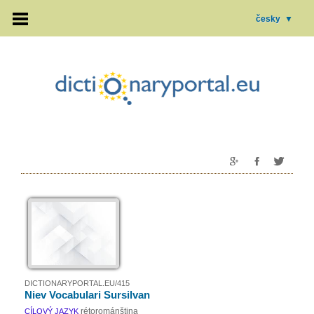
česky
▼
DICTIONARYPORTAL.EU/415
Niev Vocabulari Sursilvan
rétorománština
CÍLOVÝ JAZYK