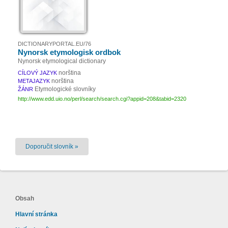
DICTIONARYPORTAL.EU/76
Nynorsk etymologisk ordbok
Nynorsk etymological dictionary
norština
CÍLOVÝ JAZYK
norština
METAJAZYK
Etymologické slovníky
ŽÁNR
http://www.edd.uio.no/perl/search/search.cgi?appid=208&tabid=2320
Doporučit slovník »
Obsah
Hlavní stránka