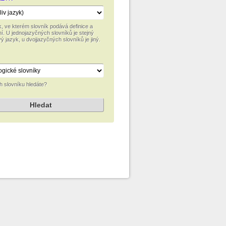
k, ve kterém slovník podává definice a
ní. U jednojazyčných slovníků je stejný
vý jazyk, u dvojjazyčných slovníků je jiný.
h slovníku hledáte?