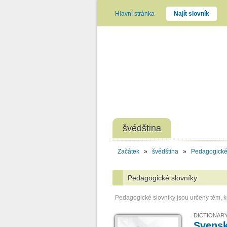
Hlavní stránka
Najít slovník
švédština
Začátek
»
švédština
»
Pedagogické
Pedagogické slovníky
Pedagogické slovníky jsou určeny těm, kdo
DICTIONARY
Svensk