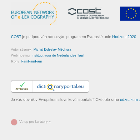
COST
je podporován rámcovým programem Evropské unie
Horizont 2020
.
Autor stránek:
Michal Boleslav Měchura
Web hosting:
Instituut voor de Nederlandse Taal
Ikony:
FamFamFam
Je váš slovník v Evropském slovníkovém portálu? Ozdobte si ho
odznakem p
Vstup pro kurátory »