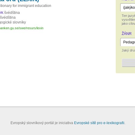
ctionary for immigrant education
švédština
YK
Ten jazy
švédština
vysvětle
ogické slovníky
jako cílo
banken.gu.se/swe/resurs/lexin
ŽÁNR
Jaký dru
Evropský slovníkový portál je iniciativa
Evropské sítě pro e-lexikografii
.