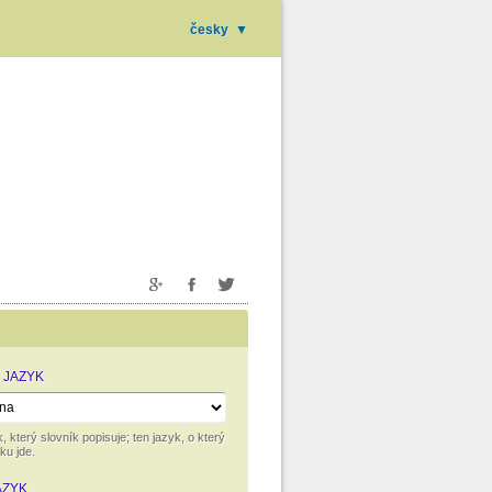
česky
▼
 JAZYK
, který slovník popisuje; ten jazyk, o který
ku jde.
AZYK