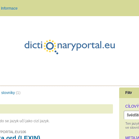
Informace
 slovníky
(1)
Filtr
CÍLOVÝ
 se jazyk učí jako cizí jazyk.
Ten jazyk
ve slovní
PORTAL.EU/106
a ord (LEXIN)
METAJ