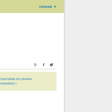
ελληνικά
▼
τερα λεξικά στη γλώσσα
Φινλανδική) »