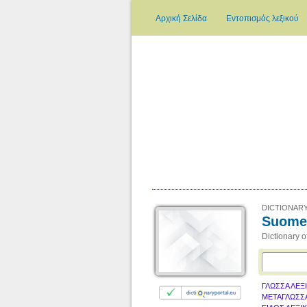
Αρχική Σελίδα
Εντοπισμός λεξικού
DICTIONARY
Suomen
Dictionary o
ΓΛΩΣΣΑ ΛΕΞ
ΜΕΤΑΓΛΩΣΣ