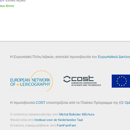
Ειδικά λεξικά
ΚΟΥ
otus.fi/sms
Η Ευρωπαϊκή Πύλη Λεξικών, αποτελεί πρωτοβουλία του
Ευρωπαϊκού Δικτύου
Η πρωτοβουλία
COST
υποστηρίζεται από το Πλαίσιο Πρόγραμμα της ΕΕ
Ορ
Ο ιστότοπος κατασκευάστηκε από
Michal Boleslav Měchura
Φιλοξενείται από
Instituut voor de Nederlandse Taal
Οι εικόνες παραχωρήθηκαν από
FamFamFam