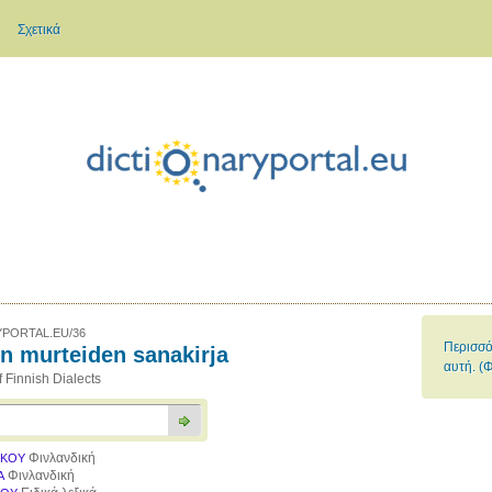
Σχετικά
PORTAL.EU/36
Περισσό
 murteiden sanakirja
αυτή. (
f Finnish Dialects
Φινλανδική
ΙΚΟΥ
Φινλανδική
Α