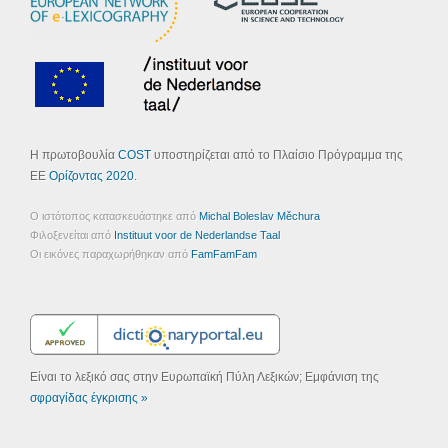
Η πρωτοβουλία
COST
υποστηρίζεται από το Πλαίσιο Πρόγραμμα της
ΕΕ
Ορίζοντας 2020
.
Ο ιστότοπος κατασκευάστηκε από
Michal Boleslav Měchura
Φιλοξενείται από
Instituut voor de Nederlandse Taal
Οι εικόνες παραχωρήθηκαν από
FamFamFam
Είναι το λεξικό σας στην Ευρωπαϊκή Πύλη Λεξικών; Εμφάνιση της
σφραγίδας έγκρισης »