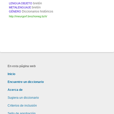
bretón
LENGUA OBJETO
bretón
METALENGUAJE
Diccionarios históricos
GÉNERO
http://meurgorf.brezhoneg.bzh/
En esta página web
Inicio
Encuentre un diccionario
Acerca de
Sugiera un diccionario
Criterios de inclusión
Sello de aprobación