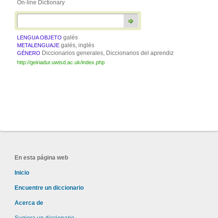
On-line Dictionary
galés
LENGUA OBJETO
galés, inglés
METALENGUAJE
Diccionarios generales, Diccionarios del aprendiz
GÉNERO
http://geiriadur.uwtsd.ac.uk/index.php
En esta página web
Inicio
Encuentre un diccionario
Acerca de