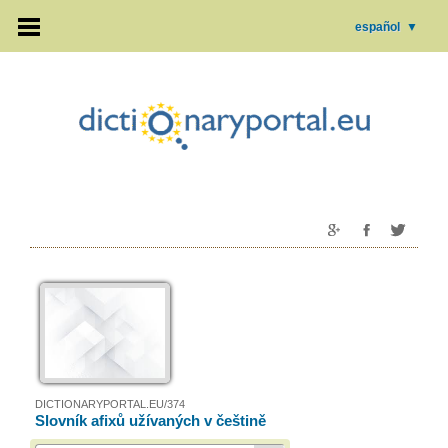
español
▼
DICTIONARYPORTAL.EU/374
Slovník afixů užívaných v češtině