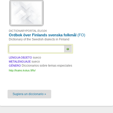
DICTIONARYPORTAL.EU/104
Ordbok över Finlands svenska folkmål
(FO)
Dictionary of the Swedish dialects in Finland
sueco
LENGUA OBJETO
sueco
METALENGUAJE
Diccionarios sobre temas especiales
GÉNERO
http://kaino.kotus.fi/fo/
Sugiera un diccionario »