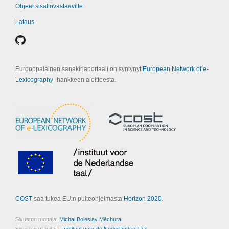
Ohjeet sisältövastaaville
Lataus
Eurooppalainen sanakirjaportaali on syntynyt
European Network of e-
Lexicography
‑hankkeen aloitteesta.
COST
saa tukea EU:n puiteohjelmasta
Horizon 2020
.
Sivuston tuottaja:
Michal Boleslav Měchura