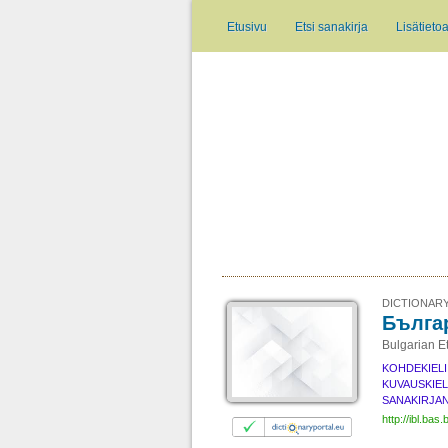
Etusivu
Etsi sanakirja
Lisätieto
DICTIONARY
Бълга
Bulgarian E
KOHDEKIELI
KUVAUSKIEL
SANAKIRJAN
http://ibl.bas