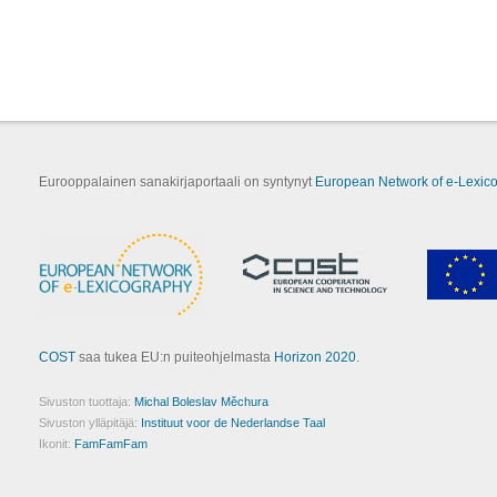
Eurooppalainen sanakirjaportaali on syntynyt
European Network of e-Lexic
COST
saa tukea EU:n puiteohjelmasta
Horizon 2020
.
Sivuston tuottaja:
Michal Boleslav Měchura
Sivuston ylläpitäjä:
Instituut voor de Nederlandse Taal
Ikonit:
FamFamFam