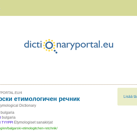
a
PORTAL.EU/4
Lisää tä
рски етимологичен речник
tymological Dictionary
bulgaria
bulgaria
I
Etymologiset sanakirjat
 TYYPPI
.bg/en/balgarski-etimologitchen-retchnik/