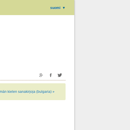
suomi
▼
män kielen sanakirjoja (bulgaria) »