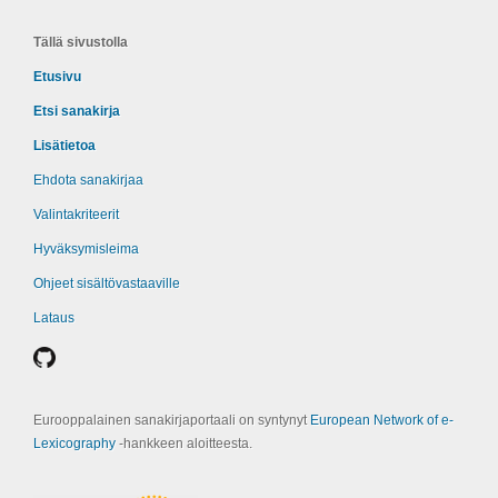
Tällä sivustolla
Etusivu
Etsi sanakirja
Lisätietoa
Ehdota sanakirjaa
Valintakriteerit
Hyväksymisleima
Ohjeet sisältövastaaville
Lataus
Eurooppalainen sanakirjaportaali on syntynyt
European Network of e-
Lexicography
‑hankkeen aloitteesta.