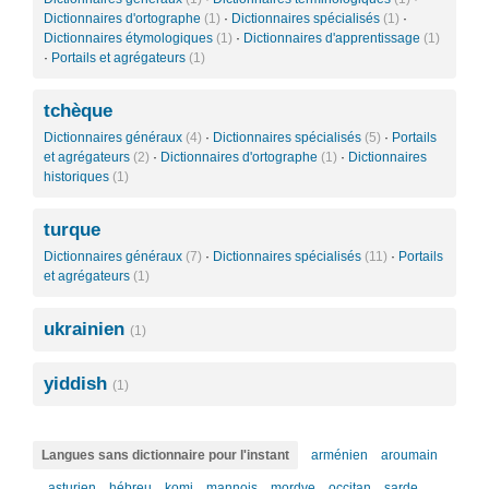
Dictionnaires d'ortographe
(1)
·
Dictionnaires spécialisés
(1)
·
Dictionnaires étymologiques
(1)
·
Dictionnaires d'apprentissage
(1)
·
Portails et agrégateurs
(1)
tchèque
Dictionnaires généraux
(4)
·
Dictionnaires spécialisés
(5)
·
Portails
et agrégateurs
(2)
·
Dictionnaires d'ortographe
(1)
·
Dictionnaires
historiques
(1)
turque
Dictionnaires généraux
(7)
·
Dictionnaires spécialisés
(11)
·
Portails
et agrégateurs
(1)
ukrainien
(1)
yiddish
(1)
Langues sans dictionnaire pour l'instant
arménien
aroumain
asturien
hébreu
komi
mannois
mordve
occitan
sarde