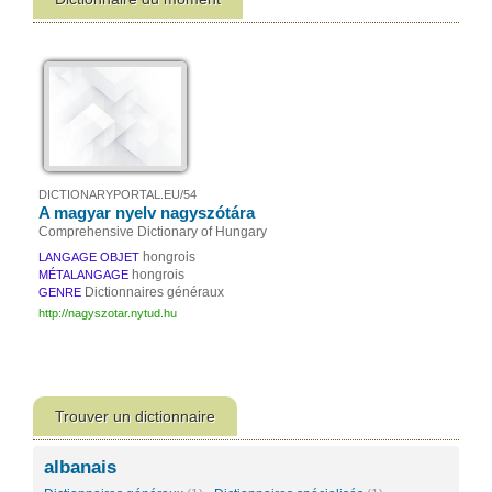
DICTIONARYPORTAL.EU/54
A magyar nyelv nagyszótára
Comprehensive Dictionary of Hungary
hongrois
LANGAGE OBJET
hongrois
MÉTALANGAGE
Dictionnaires généraux
GENRE
http://nagyszotar.nytud.hu
Trouver un dictionnaire
albanais