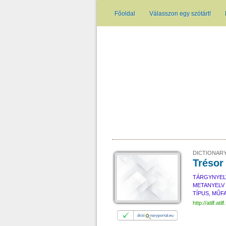
Főoldal
Válasszon egy szótárt!
DICTIONARY
Trésor
TÁRGYNYEL
METANYELV
TÍPUS, MŰF
http://atilf.atilf.