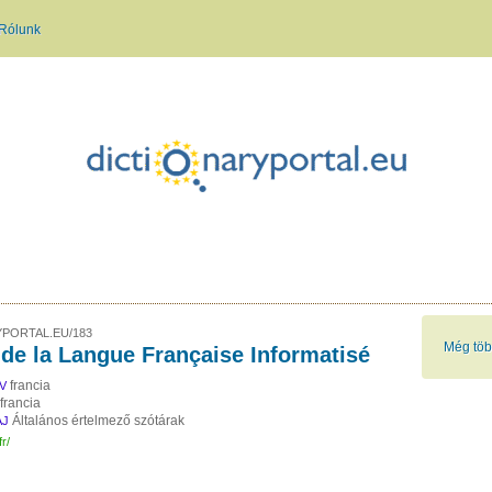
Rólunk
PORTAL.EU/183
Még több
 de la Langue Française Informatisé
francia
V
francia
Általános értelmező szótárak
AJ
fr/