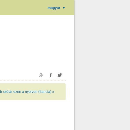
magyar
▼
 szótár ezen a nyelven (francia) »