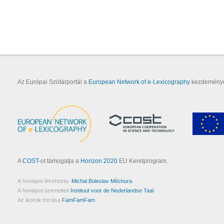
Az Európai Szótárportál a
European Network of e-Lexicography
kezdeményez
A
COST
-ot támogatja a
Horizon 2020
EU Keretprogram.
A honlapot létrehozta
Michal Boleslav Měchura
A honlapot üzemelteti
Instituut voor de Nederlandse Taal
Az ikonok forrása
FamFamFam