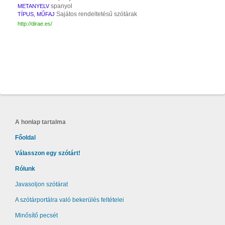
spanyol
METANYELV
Sajátos rendeltetésű szótárak
TÍPUS, MŰFAJ
http://dirae.es/
A honlap tartalma
Főoldal
Válasszon egy szótárt!
Rólunk
Javasoljon szótárat
A szótárportálra való bekerülés feltételei
Minősítő pecsét