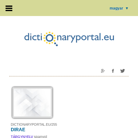
magyar
▼
DICTIONARYPORTAL.EU/255
DIRAE
spanyol
TÁRGYNYELV