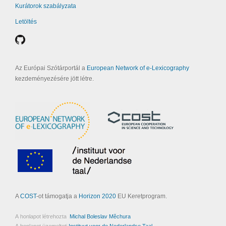
Kurátorok szabályzata
Letöltés
Az Európai Szótárportál a
European Network of e-Lexicography
kezdeményezésére jött létre.
A
COST
-ot támogatja a
Horizon 2020
EU Keretprogram.
A honlapot létrehozta
Michal Boleslav Měchura