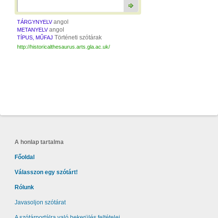
angol
TÁRGYNYELV
angol
METANYELV
Történeti szótárak
TÍPUS, MŰFAJ
http://historicalthesaurus.arts.gla.ac.uk/
A honlap tartalma
Főoldal
Válasszon egy szótárt!
Rólunk
Javasoljon szótárat
A szótárportálra való bekerülés feltételei