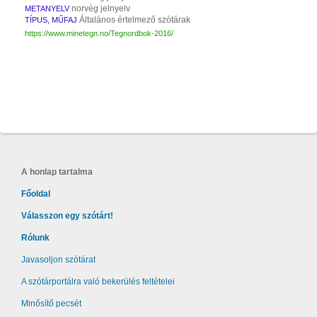
norvég jelnyelv
METANYELV
Általános értelmező szótárak
TÍPUS, MŰFAJ
https://www.minetegn.no/Tegnordbok-2016/
A honlap tartalma
Főoldal
Válasszon egy szótárt!
Rólunk
Javasoljon szótárat
A szótárportálra való bekerülés feltételei
Minősítő pecsét