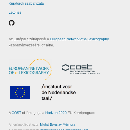
Kurátorok szabályzata
Letöltés
Az Európai Szótárportál a
European Network of e-Lexicography
kezdeményezésére jött létre.
A
COST
-ot támogatja a
Horizon 2020
EU Keretprogram.
A honlapot létrehozta
Michal Boleslav Měchura