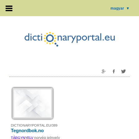
magyar
▼
DICTIONARYPORTAL.EU/389
Tegnordbok.no
norvég jelnyelv
TÁRGYNYELV