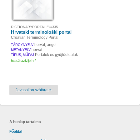
DICTIONARYPORTAL.EU/335
Hrvatski terminološki portal
Croatian Terminology Portal
horvát, angol
TÁRGYNYELV
horvát
METANYELV
Portálok és gyűjtőoldalak
TÍPUS, MŰFAJ
http://nazivlje.hr/
Javasoljon szótárat »
A honlap tartalma
Főoldal