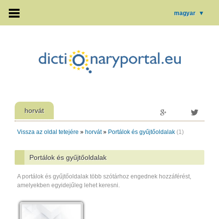
magyar
▼
horvát
Vissza az oldal tetejére
»
horvát
»
Portálok és gyűjtőoldalak
(1)
Portálok és gyűjtőoldalak
A portálok és gyűjtőoldalak több szótárhoz engednek hozzáférést,
amelyekben egyidejűleg lehet keresni.