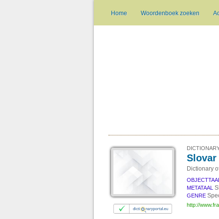
Home
Woordenboek zoeken
A
DICTIONARY
Slovar
Dictionary 
OBJECTTAA
S
METATAAL
Spe
GENRE
http://www.fr