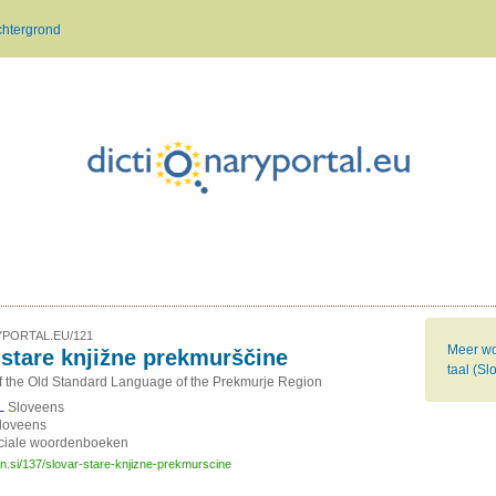
chtergrond
PORTAL.EU/121
Meer wo
 stare knjižne prekmurščine
taal (Sl
of the Old Standard Language of the Prekmurje Region
Sloveens
L
loveens
ciale woordenboeken
an.si/137/slovar-stare-knjizne-prekmurscine