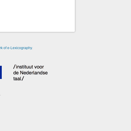
k of e-Lexicography
.
.