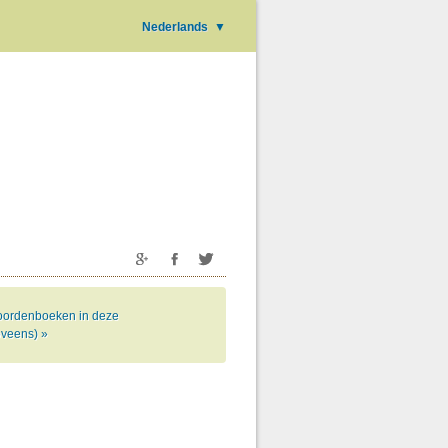
Nederlands
▼
ordenboeken in deze
oveens) »