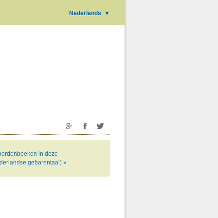
Nederlands
▼
ordenboeken in deze
ederlandse gebarentaal) »