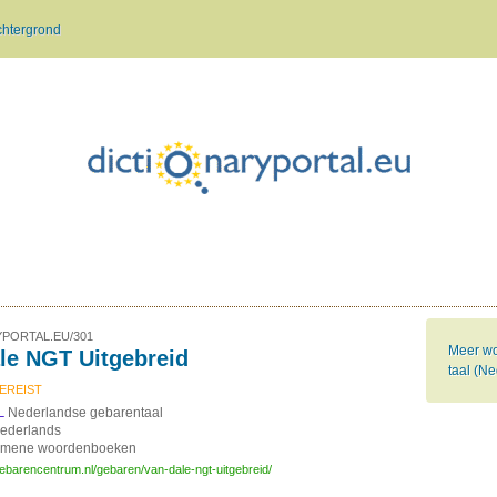
chtergrond
PORTAL.EU/301
Meer wo
le NGT Uitgebreid
taal (N
EREIST
Nederlandse gebarentaal
L
ederlands
emene woordenboeken
ebarencentrum.nl/gebaren/van-dale-ngt-uitgebreid/