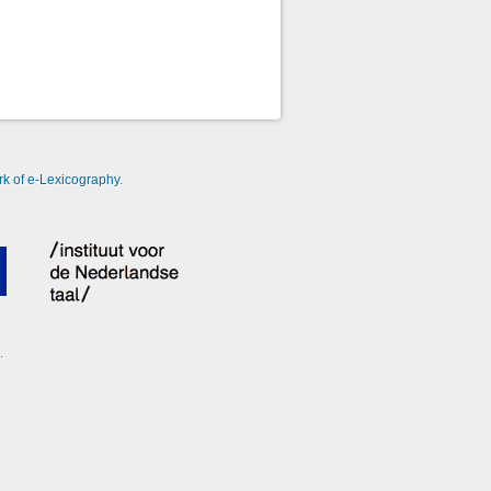
k of e-Lexicography
.
.