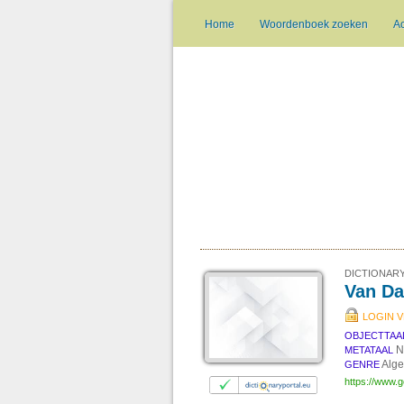
Home
Woordenboek zoeken
A
DICTIONARY
Van Da
LOGIN V
OBJECTTAA
N
METATAAL
Alg
GENRE
https://www.g