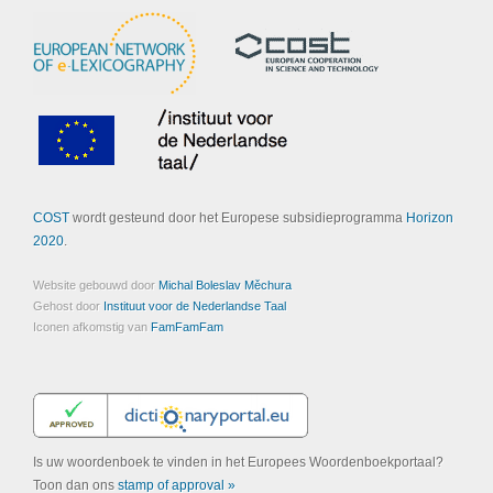
COST
wordt gesteund door het Europese subsidieprogramma
Horizon
2020
.
Website gebouwd door
Michal Boleslav Měchura
Gehost door
Instituut voor de Nederlandse Taal
Iconen afkomstig van
FamFamFam
Is uw woordenboek te vinden in het Europees Woordenboekportaal?
Toon dan ons
stamp of approval »